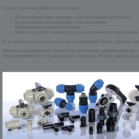
Список типичных ошибок при монтаже:
Установка арматуры «наоборот» (не по направлению потока).
Использование неподходящего типа соединения.
Пренебрежение моментом затяжки.
Монтаж без учёта температуры среды и возможного расширения 
Если запорный клапан дал течь или не перекрывает поток, срочный вы
Правильно подобранная и грамотно установленная запорная арматура — э
предоставляющие услуги сантехника в Одинцово, Москве, хорошо знают