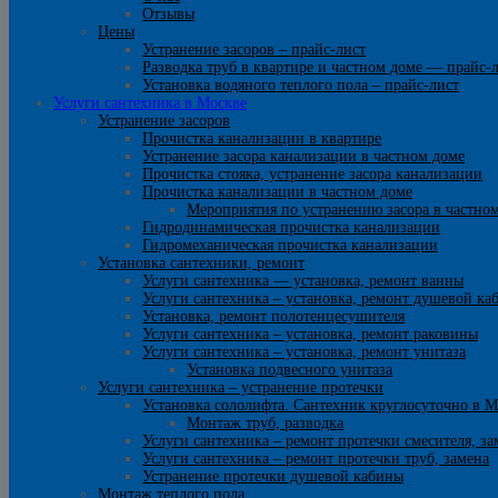
Отзывы
Цены
Устранение засоров – прайс-лист
Разводка труб в квартире и частном доме — прайс-
Установка водяного теплого пола – прайс-лист
Услуги сантехника в Москве
Устранение засоров
Прочистка канализации в квартире
Устранение засора канализации в частном доме
Прочистка стояка, устранение засора канализации
Прочистка канализации в частном доме
Мероприятия по устранению засора в частно
Гидродинамическая прочистка канализации
Гидромеханическая прочистка канализации
Установка сантехники, ремонт
Услуги сантехника — установка, ремонт ванны
Услуги сантехника – установка, ремонт душевой ка
Установка, ремонт полотенцесушителя
Услуги сантехника – установка, ремонт раковины
Услуги сантехника – установка, ремонт унитаза
Установка подвесного унитаза
Услуги сантехника – устранение протечки
Установка сололифта. Сантехник круглосуточно в М
Монтаж труб, разводка
Услуги сантехника – ремонт протечки смесителя, за
Услуги сантехника – ремонт протечки труб, замена
Устранение протечки душевой кабины
Монтаж теплого пола