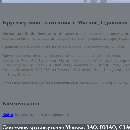
Круглосуточно сантехник в Москве, Одинцово
Компания «Ruplumber»
частный сантехник выполняет круглосуточно
водоснабжения, канализации. Подбор, монтаж, установка, циркуляцион
Срочный вызов сантехника на дом в Москве, круглосуточно, 24 часа.
Время реагирования на устранение засора канализации по районам:
Западный АО (ЗАО)(Строгино, Митино, Хорошево-Мневники, Северно
Юго-Западный АО (ЮЗАО) (Коньково, Черемушки, Теплый Стан, Бутов
Северо-Западный АО (СЗАО) (Раменки, Солнцево, Ново-Переделкино, К
— 1 час 10 мин.
Оставить заявку на услуги сантехника в Москве –
+7(499) 409-12-2
Комментарии
Войти
Вы должны зарегистрироваться.
Сантехник круглосуточно Москва, ЗАО, ЮЗАО, СЗА