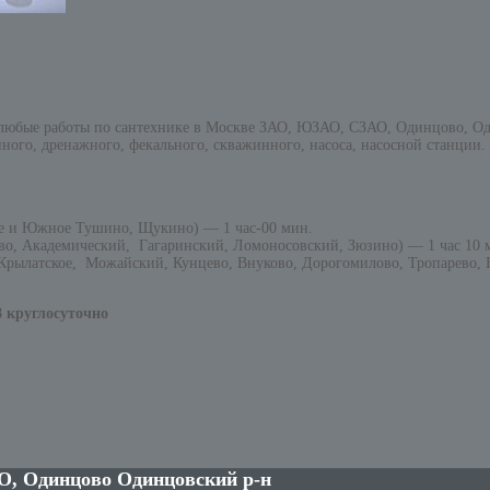
 любые работы по сантехнике в Москве ЗАО, ЮЗАО, СЗАО, Одинцово, Од
ного, дренажного, фекального, скважинного, насоса, насосной станции.
е и Южное Тушино, Щукино) — 1 час-00 мин.
о, Академический, Гагаринский, Ломоносовский, Зюзино) — 1 час 10 
рылатское, Можайский, Кунцево, Внуково, Дорогомилово, Тропарево, Н
8 круглосуточно
О, Одинцово Одинцовский р-н