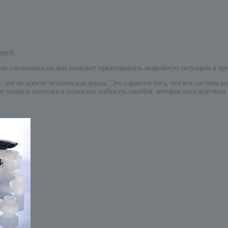
труб.
зов сантехника на дом поможет предотвратить аварийную ситуацию в тр
то не просто техническая деталь. Это гарантия того, что вся система в
 нюансы монтажа и помогают избежать ошибок, которые впоследствии мо