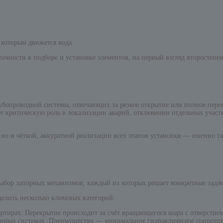
 которым движется вода.
точности в подборе и установке элементов, на первый взгляд второстеп
рубопроводной системы, отвечающих за резкое открытие или полное пере
ают критическую роль в локализации аварий, отключении отдельных участ
 но и чёткой, аккуратной реализации всех этапов установки — именно т
ор запорных механизмов, каждый из которых решает конкретные задачи
елить несколько ключевых категорий:
ртирах. Перекрытие происходит за счёт вращающегося шара с отверстие
ных системах. Преимущество — минимальное гидравлическое сопротивл