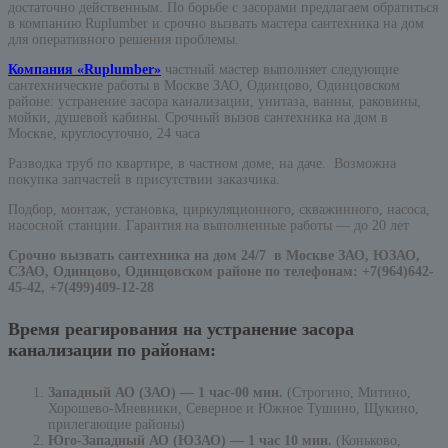
достаточно действенным. По борьбе с засорами предлагаем обратиться
в компанию Ruplumber и срочно вызвать мастера сантехника на дом
для оперативного решения проблемы.
Компания «Ruplumber»
частный мастер выполняет следующие
сантехнические работы в Москве ЗАО, Одинцово, Одинцовском
районе: устранение засора канализации, унитаза, ванны, раковины,
мойки, душевой кабины. Срочный вызов сантехника на дом в
Москве, круглосуточно, 24 часа
Разводка труб по квартире, в частном доме, на даче. Возможна
покупка запчастей в присутствии заказчика.
Подбор, монтаж, установка, циркуляционного, скважинного, насоса,
насосной станции. Гарантия на выполненные работы — до 20 лет
Срочно вызвать сантехника на дом 24/7 в Москве ЗАО, ЮЗАО,
СЗАО, Одинцово, Одинцовском районе по телефонам:
+7(964)642-
45-42, +7(499)409-12-28
Время реагирования на устранение засора
канализации по районам:
Западный АО (ЗАО) — 1 час-00 мин.
(Строгино, Митино,
Хорошево-Мневники, Северное и Южное Тушино, Щукино,
прилегающие районы)
Юго-Западный АО (ЮЗАО) — 1 час 10 мин.
(Коньково,