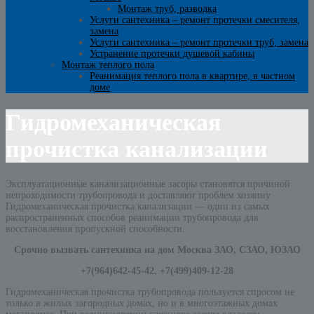
Монтаж труб, разводка
Услуги сантехника – ремонт протечки смесителя,
замена
Услуги сантехника – ремонт протечки труб, замена
Устранение протечки душевой кабины
Монтаж теплого пола
Реанимация теплого пола в квартире, в частном
доме
Гидромеханическая
прочистка канализации
Эксплуатационные канализационные засоры становятся причиной
непроходимости трубопровода и доставляют проблем хозяину.
Гидромеханическая прочистка канализации — один из самых
распространенных способов реанимации трубопровода для
восстановления пропускной способности.
Срочно вызвать сантехника на дом Москва ЗАО, СЗАО, ЮЗАО
+7(964)642-45-42, +7(499)409-12-28
Гидромеханическая прочистка трубопровода пользуется спросом не
только в жилых загородных домах, но и в многоэтажных домах