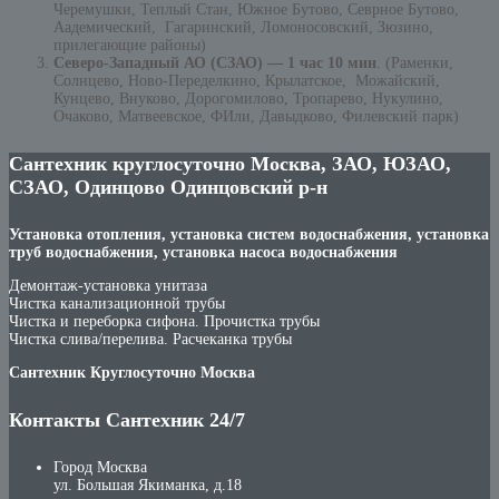
Черемушки, Теплый Стан, Южное Бутово, Севрное Бутово,
Аадемический, Гагаринский, Ломоносовский, Зюзино,
прилегающие районы)
Северо-Западный АО (СЗАО) — 1 час 10 мин
. (Раменки,
Солнцево, Ново-Переделкино, Крылатское, Можайский,
Кунцево, Внуково, Дорогомилово, Тропарево, Нукулино,
Очаково, Матвеевское, ФИли, Давыдково, Филевский парк)
Сантехник круглосуточно Москва, ЗАО, ЮЗАО,
СЗАО, Одинцово Одинцовский р-н
Установка отопления, установка систем водоснабжения, установка
труб водоснабжения, установка насоса водоснабжения
Демонтаж-установка унитаза
Чистка канализационной трубы
Чистка и переборка сифона. Прочистка трубы
Чистка слива/перелива. Расчеканка трубы
Сантехник Круглосуточно Москва
Контакты Сантехник 24/7
Город Москва
ул. Большая Якиманка, д.18