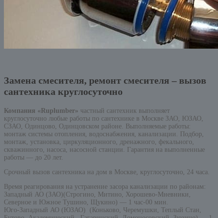
Замена смесителя, ремонт смесителя – вызов
сантехника круглосуточно
Компания «Ruplumber»
частный сантехник выполняет
круглосуточно любые работы по сантехнике в Москве ЗАО, ЮЗАО,
СЗАО, Одинцово, Одинцовском районе. Выполняемые работы:
монтаж системы отопления, водоснабжения, канализации. Подбор,
монтаж, установка, циркуляционного, дренажного, фекального,
скважинного, насоса, насосной станции. Гарантия на выполненные
работы — до 20 лет.
Срочный вызов сантехника на дом в Москве, круглосуточно, 24 часа.
Время реагирования на устранение засора канализации по районам:
Западный АО (ЗАО)(Строгино, Митино, Хорошево-Мневники,
Северное и Южное Тушино, Щукино) — 1 час-00 мин.
Юго-Западный АО (ЮЗАО) (Коньково, Черемушки, Теплый Стан,
Бутово, Академический, Гагаринский, Ломоносовский, Зюзино) — 1