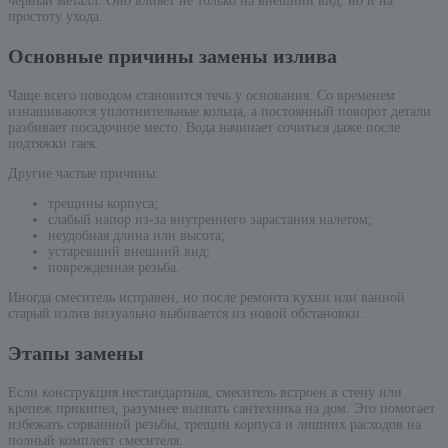
черный металл. Оно влияет не только на внешний вид, но и на
простоту ухода.
Основные причины замены излива
Чаще всего поводом становится течь у основания. Со временем
изнашиваются уплотнительные кольца, а постоянный поворот детали
разбивает посадочное место. Вода начинает сочиться даже после
подтяжки гаек.
Другие частые причины:
трещины корпуса;
слабый напор из-за внутреннего зарастания налетом;
неудобная длина или высота;
устаревший внешний вид;
поврежденная резьба.
Иногда смеситель исправен, но после ремонта кухни или ванной
старый излив визуально выбивается из новой обстановки.
Этапы замены
Если конструкция нестандартная, смеситель встроен в стену или
крепеж прикипел, разумнее вызвать сантехника на дом. Это помогает
избежать сорванной резьбы, трещин корпуса и лишних расходов на
полный комплект смесителя.