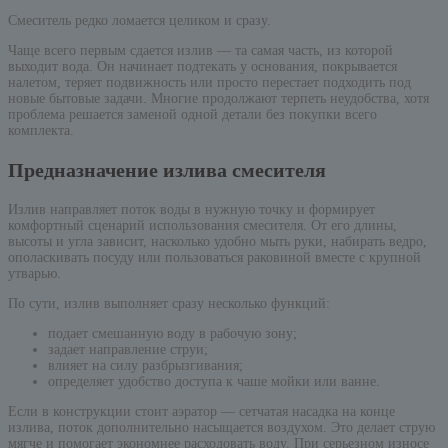
Смеситель редко ломается целиком и сразу.
Чаще всего первым сдается излив — та самая часть, из которой
выходит вода. Он начинает подтекать у основания, покрывается
налетом, теряет подвижность или просто перестает подходить под
новые бытовые задачи. Многие продолжают терпеть неудобства, хотя
проблема решается заменой одной детали без покупки всего
комплекта.
Предназначение излива смесителя
Излив направляет поток воды в нужную точку и формирует
комфортный сценарий использования смесителя. От его длины,
высоты и угла зависит, насколько удобно мыть руки, набирать ведро,
ополаскивать посуду или пользоваться раковиной вместе с крупной
утварью.
По сути, излив выполняет сразу несколько функций:
подает смешанную воду в рабочую зону;
задает направление струи;
влияет на силу разбрызгивания;
определяет удобство доступа к чаше мойки или ванне.
Если в конструкции стоит аэратор — сетчатая насадка на конце
излива, поток дополнительно насыщается воздухом. Это делает струю
мягче и помогает экономнее расходовать воду. При серьезном износе