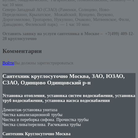
час 10 мин.
Северо-Западный АО (СЗАО) (Раменки, Солнцево, Ново-
Переделкино, Крылатское, Можайский, Кунцево, Внуково,
Дорогомилово, Тропарево, Нукулино, Очаково, Матвеевское, Фили,
Давыдково, Филевский парк). — 1 час 10 мин.
Оставить заявку на услуги сантехника в Москве –
+7(499) 409-12-
28 круглосуточно
Комментарии
Войти
Вы должны зарегистрироваться.
Сантехник круглосуточно Москва, ЗАО, ЮЗАО,
СЗАО, Одинцово Одинцовский р-н
Установка отопления, установка систем водоснабжения, установка
труб водоснабжения, установка насоса водоснабжения
Демонтаж-установка унитаза
Чистка канализационной трубы
Чистка и переборка сифона. Прочистка трубы
Чистка слива/перелива. Расчеканка трубы
Сантехник Круглосуточно Москва