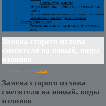
Монтаж труб, разводка
Услуги сантехника – ремонт протечки смесителя,
замена
Услуги сантехника – ремонт протечки труб, замена
Устранение протечки душевой кабины
Монтаж теплого пола
Реанимация теплого пола в квартире, в частном
доме
Замена старого излива
смесителя на новый, виды
изливов
9 мая, 2026
автор
wpadm
Замена старого излива
смесителя на новый, виды
изливов