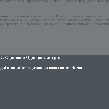
а дом в Москве, круглосуточно, 24 часа. Подбор, монтаж, установка, ци
невники, Северное и Южное Тушино, Щукино, прилегающие районы)
плый Стан, Южное Бутово, Северное Бутово, Академический, Гагаринс
о-Переделкино, Крылатское, Можайский, Кунцево, Внуково, Дорогомило
О, Одинцово Одинцовский р-н
труб водоснабжения, установка насоса водоснабжения