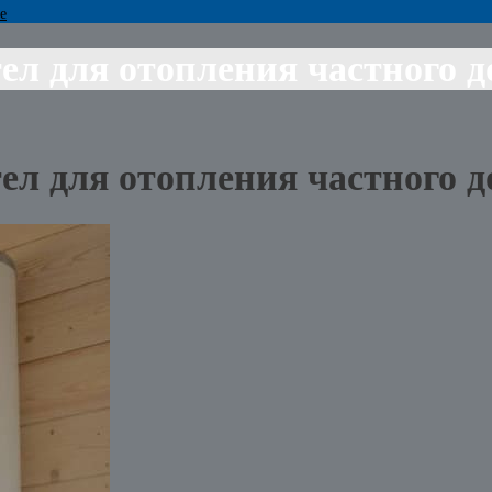
е
ел для отопления частного д
ел для отопления частного д