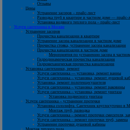
Отзывы
Цены
Устранение засоров – прайс-лист
Разводка труб в квартире и частном доме — прайс-
Установка водяного теплого пола – прайс-лист
Услуги сантехника в Москве
Устранение засоров
Прочистка канализации в квартире
Устранение засора канализации в частном доме
Прочистка стояка, устранение засора канализации
Прочистка канализации в частном доме
Мероприятия по устранению засора в частно
Гидродинамическая прочистка канализации
Гидромеханическая прочистка канализации
Установка сантехники, ремонт
Услуги сантехника — установка, ремонт ванны
Услуги сантехника – установка, ремонт душевой ка
Установка, ремонт полотенцесушителя
Услуги сантехника – установка, ремонт раковины
Услуги сантехника – установка, ремонт унитаза
Установка подвесного унитаза
Услуги сантехника – устранение протечки
Установка сололифта. Сантехник круглосуточно в М
Монтаж труб, разводка
Услуги сантехника – ремонт протечки смесителя, за
Услуги сантехника – ремонт протечки труб, замена
Устранение протечки душевой кабины
Монтаж теплого пола