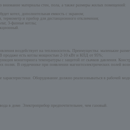
о внимание материалы стен, пола, а также размеры жилых помещений:
дет котел, дополнительная емкость с экраном;
я, термометр и прибор для дистанционного отключения;
ьт, 3-фазные котлы;
укционный.
вления воздействует на теплоноситель. Преимущества: маленькие разме
 В продаже есть котлы мощностью 2-10 кВт и КПД от 95%;
ункция мониторинга температуры с защитой от скачков давления. Конст
 полях. В сердечнике при появлении магнитоэлектрических полей возник
се характеристики. Оборудование должно реализовываться в рабочей мо
ода в доме. Электроприбор предпочтительнее, чем газовый.