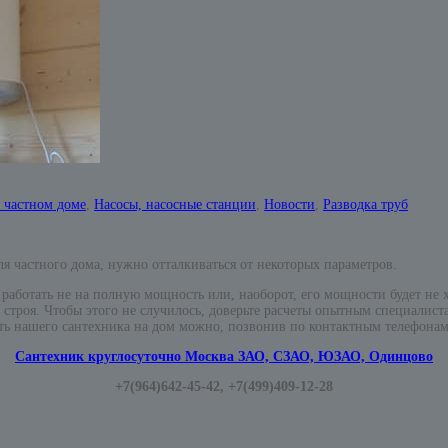
 частном доме
,
Насосы, насосные станции
,
Новости
,
Разводка труб
ля частного дома, нужно отталкиваться от некоторых параметров.
т работать не на полную мощность или, наоборот, его мощности будет не
з строя. Чтобы этого не случилось, доверьте расчеты опытным специалис
ать нашего сантехника на дом можно, позвонив по контактным телефонам
Сантехник круглосуточно Москва ЗАО, СЗАО, ЮЗАО, Одинцово
+7(964)642-45-42, +7(499)409-12-28