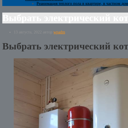
Реанимация теплого пола в квартире, в частном дом
Выбрать электрический кот
13 августа, 2022
автор
wpadm
Выбрать электрический кот