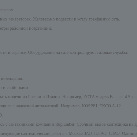
егревом.
ых генераторах. Желательно подвести к котлу трехфазную сеть.
метры районной подстанции.
ости и сервисе. Оборудование на газе контролируют газовые службы.
ь помещения.
и и свойствами.
ать модели из России и Италии. Например, ZOTA модель Balance-4.5 ха
омощнее с надежной автоматикой. Например, KOSPEL EKCO A-12.
0.
тесь с сантехниками компании Ruplumber. Срочный вызов сантехника на 
следующие сантехнические работы в Москве ЗАО, ЮЗАО, СЗАО, Одинцово