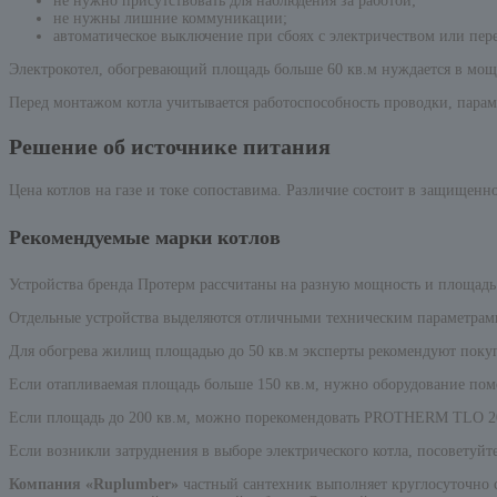
не нужно присутствовать для наблюдения за работой;
не нужны лишние коммуникации;
автоматическое выключение при сбоях с электричеством или пер
Электрокотел, обогревающий площадь больше 60 кв.м нуждается в мощн
Перед монтажом котла учитывается работоспособность проводки, пара
Решение об источнике питания
Цена котлов на газе и токе сопоставима. Различие состоит в защищенн
Рекомендуемые марки котлов
Устройства бренда Протерм рассчитаны на разную мощность и площад
Отдельные устройства выделяются отличными техническим параметрам
Для обогрева жилищ площадью до 50 кв.м эксперты рекомендуют покуп
Если отапливаемая площадь больше 150 кв.м, нужно оборудование п
Если площадь до 200 кв.м, можно порекомендовать PROTHERM TLO 2
Если возникли затруднения в выборе электрического котла, посоветуй
Компания «Ruplumber»
частный сантехник выполняет круглосуточно 