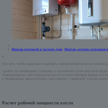
Монтаж котельной в частном доме
,
Монтаж системы отопления в
0
Для того, чтобы правильно подобрать электрический котел отопления д
Сделать это необходимо, поскольку в противном случае ваш котел буде
электроэнергии, либо перегрузке котла и в более быстром выходе его и
и Подмосковье, круглосуточно, качественно, с гарантией. Срочно вызв
Расчет рабочей мощности котла