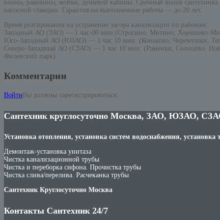
ванны, раковины, мойки, душевой кабины. Срочный вызов сантехника н
насосной станции. Гарантия на выполненные работы — до 20 лет.
Время реагирования на устранение засора канализации по районам:
Западный АО (ЗАО) — 1 час-00 мин.(Строгино, Митино, Хорошево-М
Юго-Западный АО (ЮЗАО) — 1 час 10 мин. (Коньково, Черемушки, Те
Северо-Западный АО (СЗАО) — 1 час 10 мин. (Раменки, Солнцево, Нов
Филевский парк)
Комментарии
Войти
Вы должны зарегистрироваться.
Сантехник круглосуточно Москва, ЗАО, ЮЗАО, СЗА
Установка отопления, установка систем водоснабжения, установка 
Демонтаж-установка унитаза
Чистка канализационной трубы
Чистка и переборка сифона. Прочистка трубы
Чистка слива/перелива. Расчеканка трубы
Сантехник Круглосуточно Москва
Контакты Сантехник 24/7