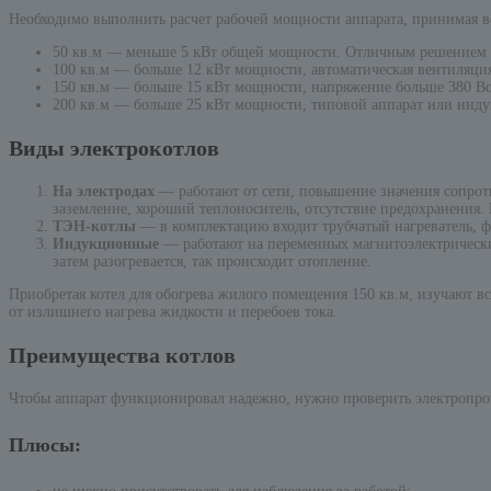
Необходимо выполнить расчет рабочей мощности аппарата, принимая в
50 кв.м — меньше 5 кВт общей мощности. Отличным решением бу
100 кв.м — больше 12 кВт мощности, автоматическая вентиляци
150 кв.м — больше 15 кВт мощности, напряжение больше 380 Вол
200 кв.м — больше 25 кВт мощности, типовой аппарат или инд
Виды электрокотлов
На электродах
— работают от сети, повышение значения сопроти
заземление, хороший теплоноситель, отсутствие предохранения.
ТЭН-котлы
— в комплектацию входит трубчатый нагреватель, ф
Индукционные
— работают на переменных магнитоэлектрических
затем разогревается, так происходит отопление.
Приобретая котел для обогрева жилого помещения 150 кв.м, изучают в
от излишнего нагрева жидкости и перебоев тока.
Преимущества котлов
Чтобы аппарат функционировал надежно, нужно проверить электропров
Плюсы: