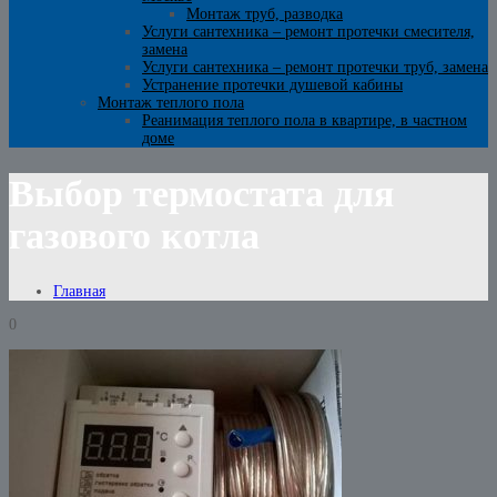
Монтаж труб, разводка
Услуги сантехника – ремонт протечки смесителя,
замена
Услуги сантехника – ремонт протечки труб, замена
Устранение протечки душевой кабины
Монтаж теплого пола
Реанимация теплого пола в квартире, в частном
доме
Выбор термостата для
газового котла
Главная
0