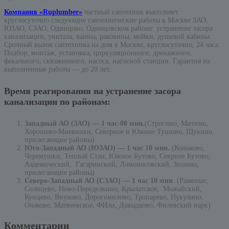
Компания «Ruplumber»
частный сантехник выполняет
круглосуточно следующие сантехнические работы в Москве ЗАО,
ЮЗАО, СЗАО, Одинцово, Одинцовском районе: устранение засора
канализации, унитаза, ванны, раковины, мойки, душевой кабины.
Срочный вызов сантехника на дом в Москве, круглосуточно, 24 часа.
Подбор, монтаж, установка, циркуляционного, дренажного,
фекального, скважинного, насоса, насосной станции. Гарантия на
выполненные работы — до 20 лет.
Время реагирования на устранение засора
канализации по районам:
Западный АО (ЗАО) — 1 час-00 мин.
(Строгино, Митино,
Хорошево-Мневники, Северное и Южное Тушино, Щукино,
прилегающие районы)
Юго-Западный АО (ЮЗАО) — 1 час 10 мин.
(Коньково,
Черемушки, Теплый Стан, Южное Бутово, Севрное Бутово,
Аадемический, Гагаринский, Ломоносовский, Зюзино,
прилегающие районы)
Северо-Западный АО (СЗАО) — 1 час 10 мин
. (Раменки,
Солнцево, Ново-Переделкино, Крылатское, Можайский,
Кунцево, Внуково, Дорогомилово, Тропарево, Нукулино,
Очаково, Матвеевское, ФИли, Давыдково, Филевский парк)
Комментарии