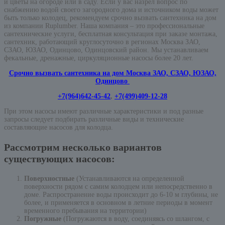
и цветы на огороде или в саду. Если у вас назрел вопрос по
снабжению водой своего загородного дома и источником воды может
быть только колодец, рекомендуем срочно вызвать сантехника на дом
из компании Ruplumber. Наша компания – это профессиональные
сантехнические услуги, бесплатная консультация при заказе монтажа,
сантехник, работающий круглосуточно в регионах Москва ЗАО,
СЗАО, ЮЗАО, Одинцово, Одинцовский район. Мы устанавливаем
фекальные, дренажные, циркуляционные насосы более 20 лет.
Срочно вызвать сантехника на дом Москва ЗАО, СЗАО, ЮЗАО,
Одинцово
+7(964)642-45-42
,
+7(499)409-12-28
При этом насосы имеют различные характеристики и под разные
запросы следует подбирать различные виды и технические
составляющие насосов для колодца.
Рассмотрим несколько вариантов
существующих насосов:
Поверхностные
(Устанавливаются на определенной
поверхности рядом с самим колодцем или непосредственно в
доме. Распространение воды происходит до 6-10 м глубины, не
более, и применяется в основном в летние периоды в момент
временного пребывания на территории)
Погружные
(Погружаются в воду, соединяясь со шлангом, с