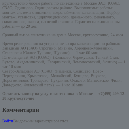
круглосуточно любые работы по сантехнике в Москве ЗАО, ЮЗАО,
СЗАО, Одинцово, Одинцовском районе. Выполняемые работы:
монтаж системы отопления, водоснабжения, канализации. Подбор,
монтаж, установка, циркуляционного, дренажного, фекального,
скважинного, насоса, насосной станции. Гарантия на выполненные
работы — до 20 лет.
Срочный вызов сантехника на дом в Москве, круглосуточно, 24 часа.
Время реагирования на устранение засора канализации по районам:
Западный АО (ЗАО)(Строгино, Митино, Хорошево-Мневники,
Северное и Южное Тушино, Щукино) — 1 час-00 мин.
Юго-Западный АО (ЮЗАО) (Коньково, Черемушки, Теплый Стан,
Бутово, Академический, Гагаринский, Ломоносовский, Зюзино) — 1
час 10 мин.
Северо-Западный АО (СЗАО) (Раменки, Солнцево, Ново-
Переделкино, Крылатское, Можайский, Кунцево, Внуково,
Дорогомилово, Тропарево, Нукулино, Очаково, Матвеевское, Фили,
Давыдково, Филевский парк). — 1 час 10 мин.
Оставить заявку на услуги сантехника в Москве –
+7(499) 409-12-
28 круглосуточно
Комментарии
Войти
Вы должны зарегистрироваться.