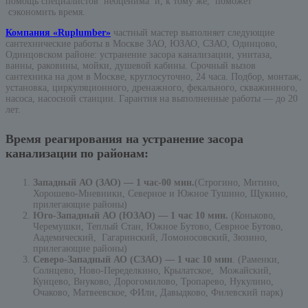
помощь специалистов неоценима и, к тому же, поможет
сэкономить время.
Компания «Ruplumber»
частный мастер выполняет следующие
сантехнические работы в Москве ЗАО, ЮЗАО, СЗАО, Одинцово,
Одинцовском районе: устранение засора канализации, унитаза,
ванны, раковины, мойки, душевой кабины. Срочный вызов
сантехника на дом в Москве, круглосуточно, 24 часа. Подбор, монтаж,
установка, циркуляционного, дренажного, фекального, скважинного,
насоса, насосной станции. Гарантия на выполненные работы — до 20
лет.
Время реагирования на устранение засора
канализации по районам:
Западный АО (ЗАО) — 1 час-00 мин.
(Строгино, Митино,
Хорошево-Мневники, Северное и Южное Тушино, Щукино,
прилегающие районы)
Юго-Западный АО (ЮЗАО) — 1 час 10 мин.
(Коньково,
Черемушки, Теплый Стан, Южное Бутово, Севрное Бутово,
Аадемический, Гагаринский, Ломоносовский, Зюзино,
прилегающие районы)
Северо-Западный АО (СЗАО) — 1 час 10 мин
. (Раменки,
Солнцево, Ново-Переделкино, Крылатское, Можайский,
Кунцево, Внуково, Дорогомилово, Тропарево, Нукулино,
Очаково, Матвеевское, ФИли, Давыдково, Филевский парк)