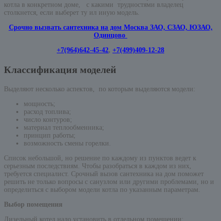
котла в конкретном доме, с какими трудностями владелец
столкнется, если выберет ту ил иную модель.
Срочно вызвать сантехника на дом Москва ЗАО, СЗАО, ЮЗАО,
Одинцово
+7(964)642-45-42
,
+7(499)409-12-28
Классификация моделей
Выделяют несколько аспектов, по которым выделяются модели:
мощность;
расход топлива;
число контуров;
материал теплообменника;
принцип работы;
возможность смены горелки.
Список небольшой, но решение по каждому из пунктов ведет к
серьезным последствиям. Чтобы разобраться в каждом из них,
требуется специалист. Срочный вызов сантехника на дом поможет
решить не только вопросы с санузлом или другими проблемами, но и
определиться с выбором модели котла по указанным параметрам.
Выбор помещения
Дизельный котел надо установить в отдельном помещении: