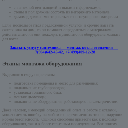
с вытяжной вентиляцией и окнами с форточками;
стены и пол должны состоять из негорючего материала;
дымоход должен монтироваться из огнеупорного материала.
Если воспользоваться предложенной услугой и срочно вызвать
сантехника на дом, то он поможет определиться с материалами,
действительно ли они подходят, правильно ли оборудована комната
для котла.
Заказать услугу сантехника — монтаж котла отопления —
+7(964)642-45-42, +7(499)409-12-28
Этапы монтажа оборудования
Выделяются следующие этапы:
подготовка помещения и место для размещения;
подключение трубопроводов;
установка топливного бака;
монтаж дымохода;
подключение оборудования, работающего на электричестве.
Даже человек, имеющий определенный опыт в работе с котлами,
может сделать ошибку на любом из перечисленных этапов, нарушив
нормы безопасности. Ошибки способны привести как к поломке
оборудования, так и к более серьезным последствиям. Вот почему