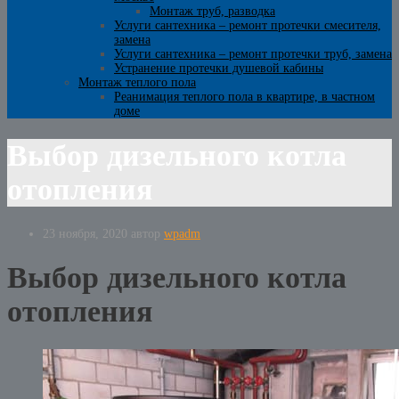
Монтаж труб, разводка
Услуги сантехника – ремонт протечки смесителя,
замена
Услуги сантехника – ремонт протечки труб, замена
Устранение протечки душевой кабины
Монтаж теплого пола
Реанимация теплого пола в квартире, в частном
доме
Выбор дизельного котла
отопления
23 ноября, 2020
автор
wpadm
Выбор дизельного котла
отопления