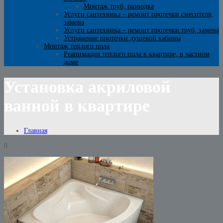
Монтаж труб, разводка
Услуги сантехника – ремонт протечки смесителя,
замена
Услуги сантехника – ремонт протечки труб, замена
Устранение протечки душевой кабины
Монтаж теплого пола
Реанимация теплого пола в квартире, в частном
доме
Установка акриловой
ванной в квартире
Главная
0