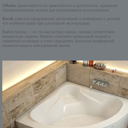
1Marka
ориентируется на практичность и доступность, предлагая
сбалансированные модели для повседневного использования.
Ravak
известен продуманной эргономикой и вниманием к деталям,
что особенно ценят при длительной эксплуатации.
Выбор бренда — не столько вопрос имени, сколько соответствие
конкретным задачам. Именно сочетание правильной модели и
грамотной установки в итоге определяет, насколько комфортной
окажется ванна в повседневной жизни.