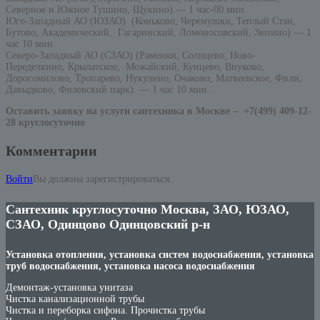
Северное и Южное Тушино, Щукино) — 1 час-00 мин.
Юго-Западный АО (ЮЗАО) (Коньково, Черемушки, Теплый Стан,
Бутово, Академический, Гагаринский, Ломоносовский, Зюзино) — 1
час 10 мин.
Северо-Западный АО (СЗАО) (Раменки, Солнцево, Ново-
Переделкино, Крылатское, Можайский, Кунцево, Внуково,
Дорогомилово, Тропарево, Нукулино, Очаково, Матвеевское, Фили,
Давыдково, Филевский парк). — 1 час 10 мин.
Оставить заявку на услуги сантехника в Москве –
+7(499) 409-12-
28 круглосуточно
Комментарии
Войти
Вы должны зарегистрироваться.
Сантехник круглосуточно Москва, ЗАО, ЮЗАО,
СЗАО, Одинцово Одинцовский р-н
Установка отопления, установка систем водоснабжения, установка
труб водоснабжения, установка насоса водоснабжения
Демонтаж-установка унитаза
Чистка канализационной трубы
Чистка и переборка сифона. Прочистка трубы