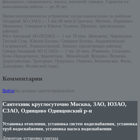
фекального, скважинного, насоса, насосной станции. Гарантия на
выполненные работы — до 20 лет.
Время реагирования на устранение засора канализации по районам:
Западный АО (ЗАО) — 1 час-00 мин.(Строгино, Митино, Хорошево-
Мневники, Северное и Южное Тушино, Щукино, прилегающие
районы)
Юго-Западный АО (ЮЗАО) — 1 час 10 мин. (Коньково, Черемушки,
Теплый Стан, Южное Бутово, Северное Бутово, Академический,
Гагаринский, Ломоносовский, Зюзино, прилегающие районы)
Северо-Западный АО (СЗАО) — 1 час 10 мин. (Раменки, Солнцево,
Ново-Переделкино, Крылатское, Можайский, Кунцево, Внуково,
Дорогомилово, Тропарево, Нукулино, Очаково, Матвеевское, Фили,
Давыдково, Филевский парк)
Комментарии
Войти
Вы должны зарегистрироваться.
Сантехник круглосуточно Москва, ЗАО, ЮЗАО,
СЗАО, Одинцово Одинцовский р-н
Установка отопления, установка систем водоснабжения, установка
труб водоснабжения, установка насоса водоснабжения
Демонтаж-установка унитаза