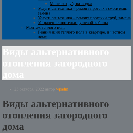
Монтаж труб, разводка
Услуги сантехника – ремонт протечки смесителя,
замена
Услуги сантехника – ремонт протечки труб, замена
Устранение протечки душевой кабины
Монтаж теплого пола
Реанимация теплого пола в квартире, в частном
доме
Виды альтернативного
отопления загородного
дома
23 октября, 2022
автор
wpadm
Виды альтернативного
отопления загородного
дома