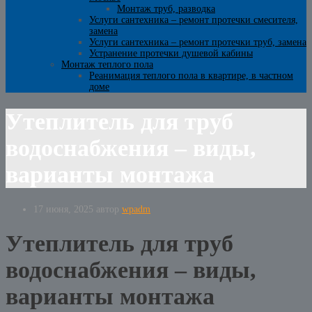
Монтаж труб, разводка
Услуги сантехника – ремонт протечки смесителя,
замена
Услуги сантехника – ремонт протечки труб, замена
Устранение протечки душевой кабины
Монтаж теплого пола
Реанимация теплого пола в квартире, в частном
доме
Утеплитель для труб
водоснабжения – виды,
варианты монтажа
17 июня, 2025
автор
wpadm
Утеплитель для труб
водоснабжения – виды,
варианты монтажа