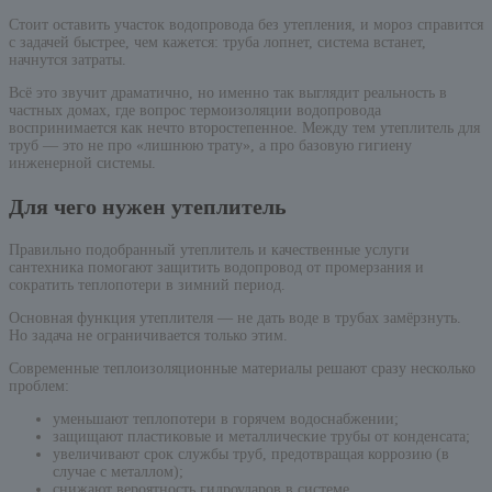
Стоит оставить участок водопровода без утепления, и мороз справится
с задачей быстрее, чем кажется: труба лопнет, система встанет,
начнутся затраты.
Всё это звучит драматично, но именно так выглядит реальность в
частных домах, где вопрос термоизоляции водопровода
воспринимается как нечто второстепенное. Между тем утеплитель для
труб — это не про «лишнюю трату», а про базовую гигиену
инженерной системы.
Для чего нужен утеплитель
Правильно подобранный утеплитель и качественные услуги
сантехника помогают защитить водопровод от промерзания и
сократить теплопотери в зимний период.
Основная функция утеплителя — не дать воде в трубах замёрзнуть.
Но задача не ограничивается только этим.
Современные теплоизоляционные материалы решают сразу несколько
проблем:
уменьшают теплопотери в горячем водоснабжении;
защищают пластиковые и металлические трубы от конденсата;
увеличивают срок службы труб, предотвращая коррозию (в
случае с металлом);
снижают вероятность гидроударов в системе.