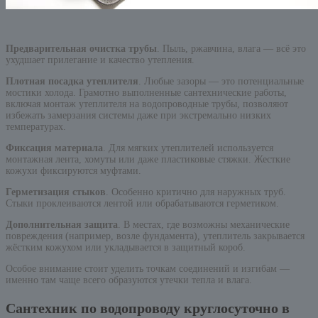
Предварительная очистка трубы
. Пыль, ржавчина, влага — всё это
ухудшает прилегание и качество утепления.
Плотная посадка утеплителя
. Любые зазоры — это потенциальные
мостики холода. Грамотно выполненные сантехнические работы,
включая монтаж утеплителя на водопроводные трубы, позволяют
избежать замерзания системы даже при экстремально низких
температурах.
Фиксация материала
. Для мягких утеплителей используется
монтажная лента, хомуты или даже пластиковые стяжки. Жесткие
кожухи фиксируются муфтами.
Герметизация стыков
. Особенно критично для наружных труб.
Стыки проклеиваются лентой или обрабатываются герметиком.
Дополнительная защита
. В местах, где возможны механические
повреждения (например, возле фундамента), утеплитель закрывается
жёстким кожухом или укладывается в защитный короб.
Особое внимание стоит уделить точкам соединений и изгибам —
именно там чаще всего образуются утечки тепла и влага.
Сантехник по водопроводу круглосуточно в