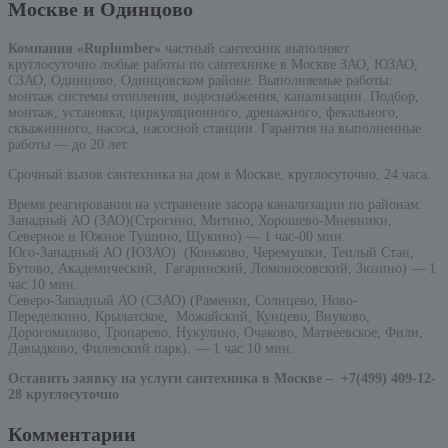
Москве и Одинцово
Компания «Ruplumber»
частный сантехник выполняет
круглосуточно любые работы по сантехнике в Москве ЗАО, ЮЗАО,
СЗАО, Одинцово, Одинцовском районе. Выполняемые работы:
монтаж системы отопления, водоснабжения, канализации. Подбор,
монтаж, установка, циркуляционного, дренажного, фекального,
скважинного, насоса, насосной станции. Гарантия на выполненные
работы — до 20 лет.
Срочный вызов сантехника на дом в Москве, круглосуточно, 24 часа.
Время реагирования на устранение засора канализации по районам:
Западный АО (ЗАО)(Строгино, Митино, Хорошево-Мневники,
Северное и Южное Тушино, Щукино) — 1 час-00 мин.
Юго-Западный АО (ЮЗАО) (Коньково, Черемушки, Теплый Стан,
Бутово, Академический, Гагаринский, Ломоносовский, Зюзино) — 1
час 10 мин.
Северо-Западный АО (СЗАО) (Раменки, Солнцево, Ново-
Переделкино, Крылатское, Можайский, Кунцево, Внуково,
Дорогомилово, Тропарево, Нукулино, Очаково, Матвеевское, Фили,
Давыдково, Филевский парк). — 1 час 10 мин.
Оставить заявку на услуги сантехника в Москве –
+7(499) 409-12-
28 круглосуточно
Комментарии