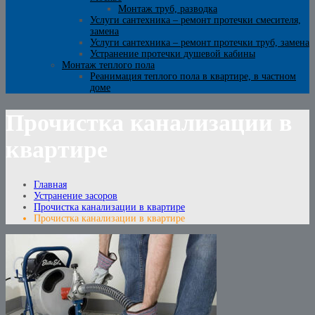
Монтаж труб, разводка
Услуги сантехника – ремонт протечки смесителя,
замена
Услуги сантехника – ремонт протечки труб, замена
Устранение протечки душевой кабины
Монтаж теплого пола
Реанимация теплого пола в квартире, в частном
доме
Прочистка канализации в
квартире
Главная
Устранение засоров
Прочистка канализации в квартире
Прочистка канализации в квартире