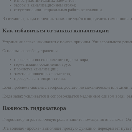
износ уплотнительных элементов;
засоры в канализационном стояке;
отсутствие или неправильная работа вентиляции.
В ситуациях, когда источник запаха не удаётся определить самостоятел
Как избавиться от запаха канализации
Устранение запаха начинается с поиска причины. Универсального решен
Основные способы устранения:
проверка и восстановление гидрозатвора;
герметизация соединений труб;
прочистка канализации;
замена изношенных элементов;
проверка вентиляции стояка.
Если проблема связана с засором, достаточно механической или хими
Когда запах усиливается и сопровождается медленным сливом воды, раз
Важность гидрозатвора
Гидрозатвор играет ключевую роль в защите помещения от запахов. Он 
Эта водяная «пробка» выполняет простую функцию: перекрывает путь г