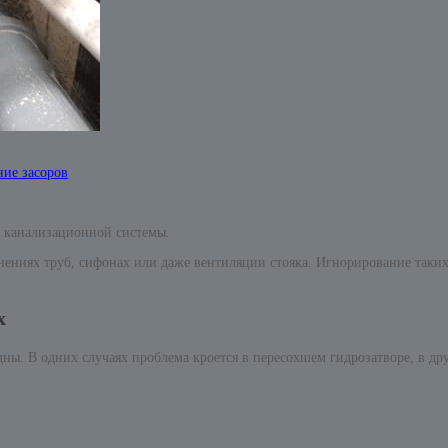
ние засоров
ы канализационной системы.
динениях труб, сифонах или даже вентиляции стояка. Игнорирование та
х
дны. В одних случаях проблема кроется в пересохшем гидрозатворе, в 