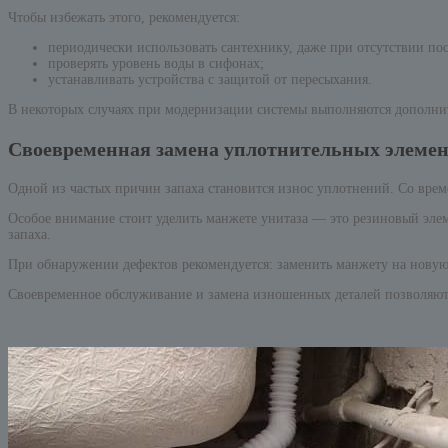
Чтобы избежать этого, рекомендуется:
периодически использовать сантехнику, даже при отсутствии по
проверять уровень воды в сифонах;
устанавливать устройства с защитой от пересыхания.
В некоторых случаях при модернизации системы выполняются дополнит
Своевременная замена уплотнительных элеме
Одной из частых причин запаха становится износ уплотнений. Со време
Особое внимание стоит уделить манжете унитаза — это резиновый эле
запаха.
При обнаружении дефектов рекомендуется: заменить манжету на новую;
Своевременное обслуживание и замена изношенных деталей позволяют 