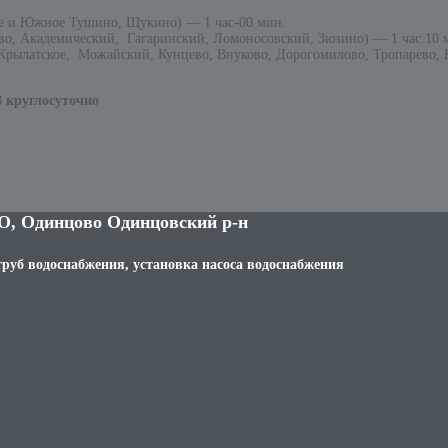
е и Южное Тушино, Щукино) — 1 час-00 мин.
о, Академический, Гагаринский, Ломоносовский, Зюзино) — 1 час 10 
рылатское, Можайский, Кунцево, Внуково, Дорогомилово, Тропарево, Н
8 круглосуточно
О, Одинцово Одинцовский р-н
труб водоснабжения, установка насоса водоснабжения