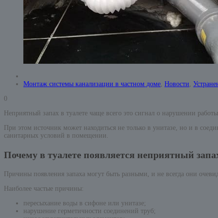
Монтаж системы канализации в частном доме
,
Новости
,
Устране
0
Неприятный запах в туалете чаще всего это сигнал о нарушении работ
При этом источник может находиться не только в унитазе, но и в сое
санитарных условий в помещении.
Почему в туалете появляется неприятный запа
Причины появления запаха могут быть разными, и не всегда они очеви
Наиболее частые причины:
пересыхание воды в сифоне или унитазе;
нарушение герметичности соединений труб;