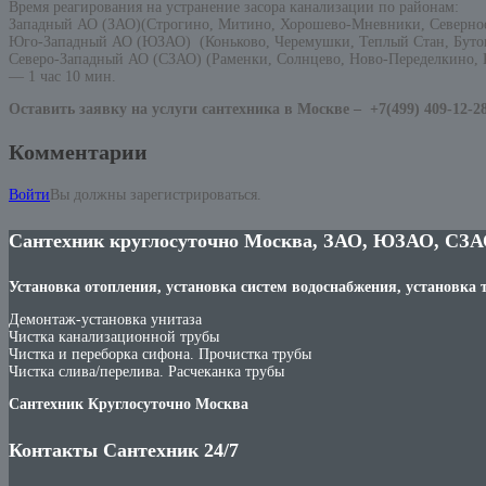
Время реагирования на устранение засора канализации по районам:
Западный АО (ЗАО)(Строгино, Митино, Хорошево-Мневники, Северно
Юго-Западный АО (ЮЗАО) (Коньково, Черемушки, Теплый Стан, Бутов
Северо-Западный АО (СЗАО) (Раменки, Солнцево, Ново-Переделкино, К
— 1 час 10 мин.
Оставить заявку на услуги сантехника в Москве –
+7(499) 409-12-2
Комментарии
Войти
Вы должны зарегистрироваться.
Сантехник круглосуточно Москва, ЗАО, ЮЗАО, СЗА
Установка отопления, установка систем водоснабжения, установка 
Демонтаж-установка унитаза
Чистка канализационной трубы
Чистка и переборка сифона. Прочистка трубы
Чистка слива/перелива. Расчеканка трубы
Сантехник Круглосуточно Москва
Контакты Сантехник 24/7