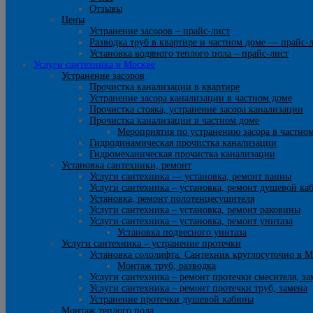
Отзывы
Цены
Устранение засоров – прайс-лист
Разводка труб в квартире и частном доме — прайс-
Установка водяного теплого пола – прайс-лист
Услуги сантехника в Москве
Устранение засоров
Прочистка канализации в квартире
Устранение засора канализации в частном доме
Прочистка стояка, устранение засора канализации
Прочистка канализации в частном доме
Мероприятия по устранению засора в частно
Гидродинамическая прочистка канализации
Гидромеханическая прочистка канализации
Установка сантехники, ремонт
Услуги сантехника — установка, ремонт ванны
Услуги сантехника – установка, ремонт душевой ка
Установка, ремонт полотенцесушителя
Услуги сантехника – установка, ремонт раковины
Услуги сантехника – установка, ремонт унитаза
Установка подвесного унитаза
Услуги сантехника – устранение протечки
Установка сололифта. Сантехник круглосуточно в М
Монтаж труб, разводка
Услуги сантехника – ремонт протечки смесителя, за
Услуги сантехника – ремонт протечки труб, замена
Устранение протечки душевой кабины
Монтаж теплого пола