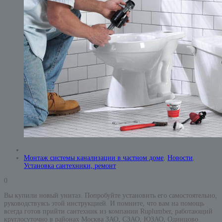
Монтаж системы канализации в частном доме
,
Новости
,
Установка сантехники, ремонт
0
Вы купили новый унитаз. Попробуйте установить его самостоятельно,
руководствуясь этой инструкцией. И помните, что вам на помощь
всегда готов прийти сантехник из компании Ruplumber, работающий
круглосуточно в районах Москва ЗАО, СЗАО, ЮЗАО, Одинцово.