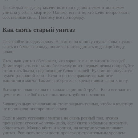
Не каждый владелец захочет возиться с демонтажом и монтажом
унитаза у себя в квартире. Однако, есть и те, кто хочет попробовать
собственные силы. Поэтому всё по порядку.
Как снять старый унитаз
Перекройте холодную воду. Нажмите на кнопку спуска воды: нужно
слить из бачка всю воду, после чего отсоединить подающий воду
шланг.
Итак, ваш унитаз обезвожен, что хорошо: вы не затопите соседей.
Демонтировать его начинайте сверху вниз: первым делом попробуйте
отвинтить болты, соединяющие бачок с чашей. Руками не получится –
нужен разводной ключ. Если и он не справляется, капните
машинного масла. Так же разберитесь с креплениями чаши к полу.
Вытащите шланг слива из канализационной трубы. Если все залито
цементом – не бойтесь использовать зубило и молоток.
Зияющую дыру канализации стоит закрыть тканью, чтобы в квартиру
не проникали посторонние запахи.
Если в месте установки унитаза не очень ровный пол, нужно
произвести стяжку «с нуля» либо, если снято кафельное покрытие,
обновить ее. Можно вбить и чопики, на которые устанавливают
унитаз. Ровность поверхности проверяют строительным уровнем.