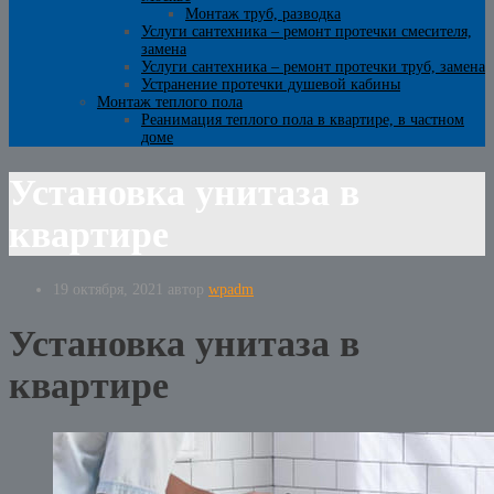
Монтаж труб, разводка
Услуги сантехника – ремонт протечки смесителя,
замена
Услуги сантехника – ремонт протечки труб, замена
Устранение протечки душевой кабины
Монтаж теплого пола
Реанимация теплого пола в квартире, в частном
доме
Установка унитаза в
квартире
19 октября, 2021
автор
wpadm
Установка унитаза в
квартире