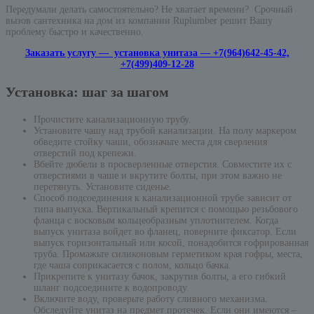
Передумали делать самостоятельно? Не хватает времени? Срочный
вызов сантехника на дом из компании Ruplumber решит Вашу
проблему быстро и качественно.
Заказать услугу — установка унитаза — +7(964)642-45-42,
+7(499)409-12-28
Установка: шаг за шагом
Прочистите канализационную трубу.
Установите чашу над трубой канализации. На полу маркером
обведите стойку чаши, обозначьте места для сверления
отверстий под крепежи.
Вбейте дюбели в просверленные отверстия. Совместите их с
отверстиями в чаше и вкрутите болты, при этом важно не
перетянуть. Установите сиденье.
Способ подсоединения к канализационной трубе зависит от
типа выпуска. Вертикальный крепится с помощью резьбового
фланца с восковым кольцеобразным уплотнителем. Когда
выпуск унитаза войдет во фланец, поверните фиксатор. Если
выпуск горизонтальный или косой, понадобится гофрированная
труба. Промажьте силиконовым герметиком края гофры, места,
где чаша соприкасается с полом, кольцо бачка.
Прикрепите к унитазу бачок, закрутив болты, а его гибкий
шланг подсоедините к водопроводу.
Включите воду, проверьте работу сливного механизма.
Обследуйте унитаз на предмет протечек. Если они имеются –