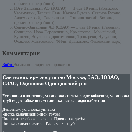
прилегающие районы)
Юго-Западный АО (ЮЗАО) — 1 час 10 мин.
(Коньково,
Черемушки, Теплый Стан, Южное Бутово, Севрное Бутово,
Аадемический, Гагаринский, Ломоносовский, Зюзино,
прилегающие районы)
Северо-Западный АО (СЗАО) — 1 час 10 мин
. (Раменки,
Солнцево, Ново-Переделкино, Крылатское, Можайский,
Кунцево, Внуково, Дорогомилово, Тропарево, Нукулино,
Очаково, Матвеевское, ФИли, Давыдково, Филевский парк)
Комментарии
Войти
Вы должны зарегистрироваться.
Сантехник круглосуточно Москва, ЗАО, ЮЗАО,
СЗАО, Одинцово Одинцовский р-н
Установка отопления, установка систем водоснабжения, установка
труб водоснабжения, установка насоса водоснабжения
Демонтаж-установка унитаза
Чистка канализационной трубы
Чистка и переборка сифона. Прочистка трубы
Чистка слива/перелива. Расчеканка трубы