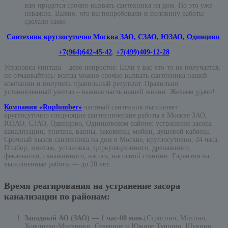
вам придется срочно вызвать сантехника на дом. Но это уже
неважно. Важно, что вы попробовали и половину работы
сделали сами.
Сантехник круглосуточно Москва ЗАО, СЗАО, ЮЗАО, Одинцово
+7(964)642-45-42
,
+7(499)409-12-28
Установка унитаза – дело непростое. Если у вас что-то не получается,
не отчаивайтесь: всегда можно срочно вызвать сантехника нашей
компании и получить правильный результат. Правильно
установленный унитаз – важная часть нашей жизни. Желаем удачи!
Компания «Ruplumber»
частный сантехник выполняет
круглосуточно следующие сантехнические работы в Москве ЗАО,
ЮЗАО, СЗАО, Одинцово, Одинцовском районе: устранение засора
канализации, унитаза, ванны, раковины, мойки, душевой кабины.
Срочный вызов сантехника на дом в Москве, круглосуточно, 24 часа.
Подбор, монтаж, установка, циркуляционного, дренажного,
фекального, скважинного, насоса, насосной станции. Гарантия на
выполненные работы — до 20 лет.
Время реагирования на устранение засора
канализации по районам:
Западный АО (ЗАО) — 1 час-00 мин.
(Строгино, Митино,
Хорошево-Мневники, Северное и Южное Тушино, Щукино,