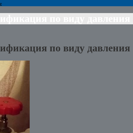
е
сификация по виду давления
сификация по виду давления