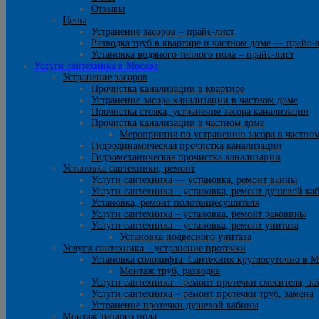
Отзывы
Цены
Устранение засоров – прайс-лист
Разводка труб в квартире и частном доме — прайс-
Установка водяного теплого пола – прайс-лист
Услуги сантехника в Москве
Устранение засоров
Прочистка канализации в квартире
Устранение засора канализации в частном доме
Прочистка стояка, устранение засора канализации
Прочистка канализации в частном доме
Мероприятия по устранению засора в частно
Гидродинамическая прочистка канализации
Гидромеханическая прочистка канализации
Установка сантехники, ремонт
Услуги сантехника — установка, ремонт ванны
Услуги сантехника – установка, ремонт душевой ка
Установка, ремонт полотенцесушителя
Услуги сантехника – установка, ремонт раковины
Услуги сантехника – установка, ремонт унитаза
Установка подвесного унитаза
Услуги сантехника – устранение протечки
Установка сололифта. Сантехник круглосуточно в М
Монтаж труб, разводка
Услуги сантехника – ремонт протечки смесителя, за
Услуги сантехника – ремонт протечки труб, замена
Устранение протечки душевой кабины
Монтаж теплого пола