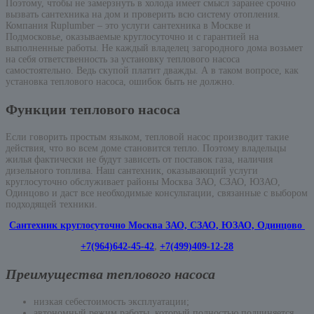
Поэтому, чтобы не замерзнуть в холода имеет смысл заранее срочно
вызвать сантехника на дом и проверить всю систему отопления.
Компания Ruplumber – это услуги сантехника в Москве и
Подмосковье, оказываемые круглосуточно и с гарантией на
выполненные работы. Не каждый владелец загородного дома возьмет
на себя ответственность за установку теплового насоса
самостоятельно. Ведь скупой платит дважды. А в таком вопросе, как
установка теплового насоса, ошибок быть не должно.
Функции теплового насоса
Если говорить простым языком, тепловой насос производит такие
действия, что во всем доме становится тепло. Поэтому владельцы
жилья фактически не будут зависеть от поставок газа, наличия
дизельного топлива. Наш сантехник, оказывающий услуги
круглосуточно обслуживает районы Москва ЗАО, СЗАО, ЮЗАО,
Одинцово и даст все необходимые консультации, связанные с выбором
подходящей техники.
Сантехник круглосуточно Москва ЗАО, СЗАО, ЮЗАО, Одинцово
+7(964)642-45-42
,
+7(499)409-12-28
Преимущества теплового насоса
низкая себестоимость эксплуатации;
автономный режим работы, который полностью подчиняется