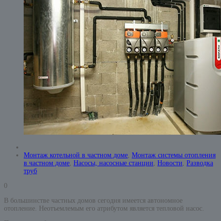
Монтаж котельной в частном доме
,
Монтаж системы отопления
в частном доме
,
Насосы, насосные станции
,
Новости
,
Разводка
труб
0
В большинстве частных домов сегодня имеется автономное
отопление. Неотъемлемым его атрибутом является тепловой насос.