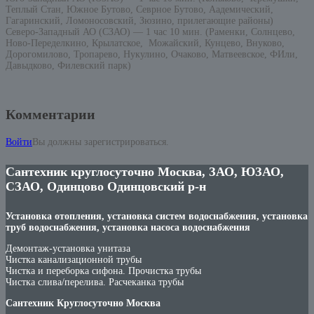
Теплый Стан, Южное Бутово, Севрное Бутово, Аадемический,
Гагаринский, Ломоносовский, Зюзино, прилегающие районы)
Северо-Западный АО (СЗАО) — 1 час 10 мин. (Раменки, Солнцево,
Ново-Переделкино, Крылатское, Можайский, Кунцево, Внуково,
Дорогомилово, Тропарево, Нукулино, Очаково, Матвеевское, ФИли,
Давыдково, Филевский парк)
Комментарии
Войти
Вы должны зарегистрироваться.
Сантехник круглосуточно Москва, ЗАО, ЮЗАО,
СЗАО, Одинцово Одинцовский р-н
Установка отопления, установка систем водоснабжения, установка
труб водоснабжения, установка насоса водоснабжения
Демонтаж-установка унитаза
Чистка канализационной трубы
Чистка и переборка сифона. Прочистка трубы
Чистка слива/перелива. Расчеканка трубы
Сантехник Круглосуточно Москва