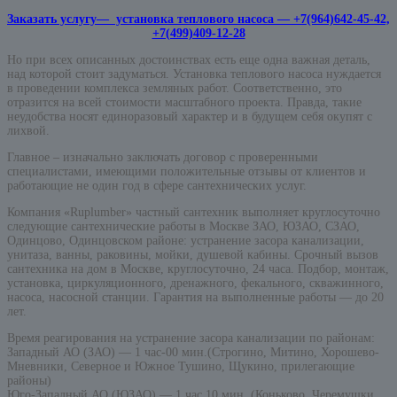
Заказать услугу— установка теплового насоса — +7(964)642-45-42,
+7(499)409-12-28
Но при всех описанных достоинствах есть еще одна важная деталь,
над которой стоит задуматься. Установка теплового насоса нуждается
в проведении комплекса земляных работ. Соответственно, это
отразится на всей стоимости масштабного проекта. Правда, такие
неудобства носят единоразовый характер и в будущем себя окупят с
лихвой.
Главное – изначально заключать договор с проверенными
специалистами, имеющими положительные отзывы от клиентов и
работающие не один год в сфере сантехнических услуг.
Компания «Ruplumber» частный сантехник выполняет круглосуточно
следующие сантехнические работы в Москве ЗАО, ЮЗАО, СЗАО,
Одинцово, Одинцовском районе: устранение засора канализации,
унитаза, ванны, раковины, мойки, душевой кабины. Срочный вызов
сантехника на дом в Москве, круглосуточно, 24 часа. Подбор, монтаж,
установка, циркуляционного, дренажного, фекального, скважинного,
насоса, насосной станции. Гарантия на выполненные работы — до 20
лет.
Время реагирования на устранение засора канализации по районам:
Западный АО (ЗАО) — 1 час-00 мин.(Строгино, Митино, Хорошево-
Мневники, Северное и Южное Тушино, Щукино, прилегающие
районы)
Юго-Западный АО (ЮЗАО) — 1 час 10 мин. (Коньково, Черемушки,