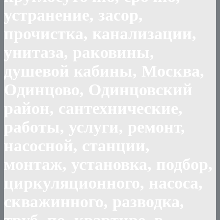
устранение, засор,
прочистка, канализации,
унитаза, раковины,
душевой кабины, Москва,
Одинцово, Одинцовский
район, сантехнические,
работы, услуги, ремонт,
насосной, станции,
монтаж, установка, подбор,
циркуляционного, насоса,
скважинного, разводка,