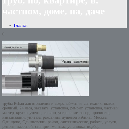
труб, по, квартире, в,
частном, доме, на, даче
Главная
0
трубы Rehau для отопления и водоснабжения, сантехник, вызов,
срочный, 24 часа, заказать, установка, ремонт, установка, частный
мастер, круглосуточно, срочно, устранение, засор, прочистка,
канализации, унитаза, раковины, душевой кабины, Москва,
Одинцово, Одинцовский район, сантехнические, работы, услуги,
ремонт, насосной, станции, монтаж, установка, подбор,