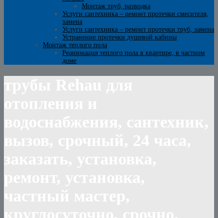
Монтаж труб, разводка
Услуги сантехника – ремонт протечки смесителя,
замена
Услуги сантехника – ремонт протечки труб, замена
Устранение протечки душевой кабины
Монтаж теплого пола
Реанимация теплого пола в квартире, в частном
доме
трубы Rehau для
отопления и
водоснабжения, сантехник,
вызов, срочный, 24 часа,
заказать, установка,
ремонт, установка,
частный мастер,
круглосуточно, срочно,