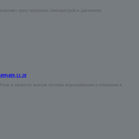
позволяет сразу нагружать температурой и давлением;
499)409-12-28
ехау и провести монтаж системы водоснабжения и отопления в