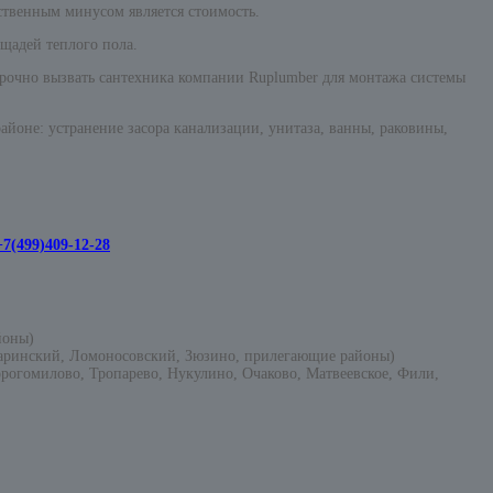
ственным минусом является стоимость.
щадей теплого пола.
срочно вызвать сантехника компании Ruplumber для монтажа системы
оне: устранение засора канализации, унитаза, ванны, раковины,
+7(499)409-12-28
йоны)
гаринский, Ломоносовский, Зюзино, прилегающие районы)
рогомилово, Тропарево, Нукулино, Очаково, Матвеевское, Фили,