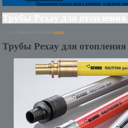
Реанимация теплого пола в квартире, в частном дом
Трубы Pexay для отопления 
12 апреля, 2020
автор
wpadm
Трубы Pexay для отопления 