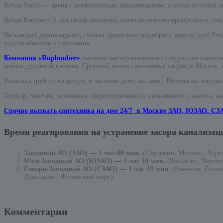
Rehau Stabil — труба с алюминиевым армированием, которая отлично д
Rehau Rautherm S для своей толщины имеет отличную пропускную спосо
Не каждый домовладелец сможет правильно подобрать модель труб Реха
водоснабжения и отопления.
Компания «Ruplumber»
частный мастер выполняет следующие сантехн
мойки, душевой кабины. Срочный вызов сантехника на дом в Москве, к
Разводка труб по квартире, в частном доме, на даче. Возможна покупка
Подбор, монтаж, установка, циркуляционного, скважинного, насоса, н
Срочно вызвать сантехника на дом 24/7 в Москве ЗАО, ЮЗАО, СЗ
Время реагирования на устранение засора канализац
Западный АО (ЗАО) — 1 час-00 мин.
(Строгино, Митино, Хор
Юго-Западный АО (ЮЗАО) — 1 час 10 мин.
(Коньково, Черем
Северо-Западный АО (СЗАО) — 1 час 10 мин
. (Раменки, Солн
Давыдково, Филевский парк)
Комментарии