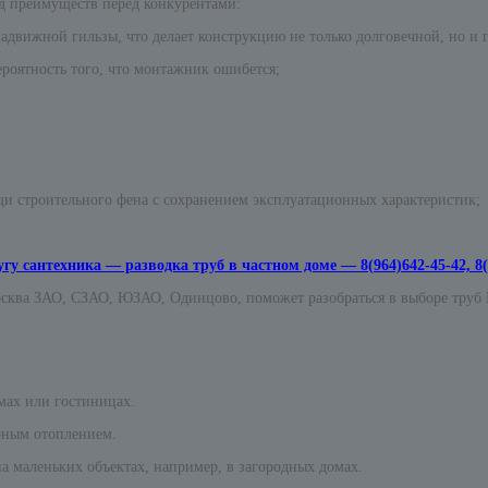
яд преимуществ перед конкурентами:
адвижной гильзы, что делает конструкцию не только долговечной, но и 
роятность того, что монтажник ошибется;
 строительного фена с сохранением эксплуатационных характеристик;
угу сантехника — разводка труб в частном доме — 8(964)642-45-42, 8(
сква ЗАО, СЗАО, ЮЗАО, Одинцово, поможет разобраться в выборе труб Р
омах или гостиницах.
орным отоплением.
а маленьких объектах, например, в загородных домах.