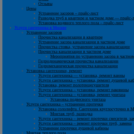
Отзывы
Цены
Устранение засоров – прайс-лист
Разводка труб в квартире и частном доме — прайс-
Установка водяного теплого пола – прайс-лист
Услуги сантехника в Москве
Устранение засоров
Прочистка канализации в квартире
Устранение засора канализации в частном доме
Прочистка стояка, устранение засора канализации
Прочистка канализации в частном доме
Мероприятия по устранению засора в частно
Гидродинамическая прочистка канализации
Гидромеханическая прочистка канализации
Установка сантехники, ремонт
Услуги сантехника — установка, ремонт ванны
Услуги сантехника – установка, ремонт душевой ка
Установка, ремонт полотенцесушителя
Услуги сантехника – установка, ремонт раковины
Услуги сантехника – установка, ремонт унитаза
Установка подвесного унитаза
Услуги сантехника – устранение протечки
Установка сололифта. Сантехник круглосуточно в М
Монтаж труб, разводка
Услуги сантехника – ремонт протечки смесителя, за
Услуги сантехника – ремонт протечки труб, замена
Устранение протечки душевой кабины
Монтаж теплого пола