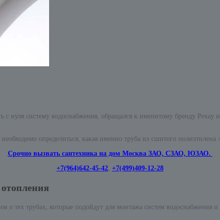
лать с нуля систему водоснабжения, обращался к именитому бренду Pexay 
 необходимо определиться, какая именно труба из сшитого полиэтилена 
Срочно вызвать сантехника на дом Москва ЗАО, СЗАО, ЮЗАО.
+7(964)642-45-42
,
+7(499)409-12-28
 отопления
им о тех трубах, которые подойдут для монтажа систем водоснабжения и