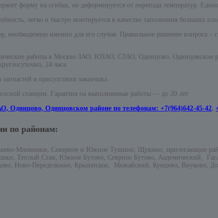
ержит форму на сгибах, не деформируется от перепада температур. Един
бность, легко и быстро монтируется в качестве заполнения больших пло
у, необходимую именно для его случая. Правильное решение вопроса – 
ические работы в Москве ЗАО, ЮЗАО, СЗАО, Одинцово, Одинцовском рай
руглосуточно, 24 часа
 запчастей в присутствии заказчика.
асосной станции. Гарантия на выполненные работы — до 20 лет
АО, Одинцово, Одинцовском районе по телефонам:
+7(964)642-45-42
,
ии по районам:
ошево-Мневники, Северное и Южное Тушино, Щукино, прилегающие ра
ушки, Теплый Стан, Южное Бутово, Севрное Бутово, Аадемический, Га
цево, Ново-Переделкино, Крылатское, Можайский, Кунцево, Внуково, До