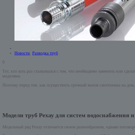
Новости
,
Разводка труб
0
Тот, кто хоть раз сталкивался с тем, что необходимо заменить или сде
моделями.
Поэтому перед тем, как осуществить срочный вызов сантехника на дом,
Модели труб Рехау для систем водоснабжения и
Модельный ряд Pexay отличается своим разнообразием, однако поговор