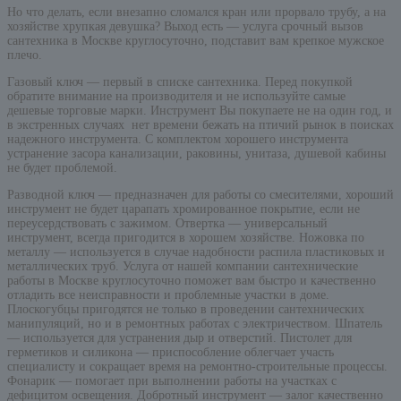
Но что делать, если внезапно сломался кран или прорвало трубу, а на
хозяйстве хрупкая девушка? Выход есть — услуга срочный вызов
сантехника в Москве круглосуточно, подставит вам крепкое мужское
плечо.
Газовый ключ — первый в списке сантехника. Перед покупкой
обратите внимание на производителя и не используйте самые
дешевые торговые марки. Инструмент Вы покупаете не на один год, и
в экстренных случаях нет времени бежать на птичий рынок в поисках
надежного инструмента. С комплектом хорошего инструмента
устранение засора канализации, раковины, унитаза, душевой кабины
не будет проблемой.
Разводной ключ — предназначен для работы со смесителями, хороший
инструмент не будет царапать хромированное покрытие, если не
переусердствовать с зажимом. Отвертка — универсальный
инструмент, всегда пригодится в хорошем хозяйстве. Ножовка по
металлу — используется в случае надобности распила пластиковых и
металлических труб. Услуга от нашей компании сантехнические
работы в Москве круглосуточно поможет вам быстро и качественно
отладить все неисправности и проблемные участки в доме.
Плоскогубцы пригодятся не только в проведении сантехнических
манипуляций, но и в ремонтных работах с электричеством. Шпатель
— используется для устранения дыр и отверстий. Пистолет для
герметиков и силикона — приспособление облегчает участь
специалисту и сокращает время на ремонтно-строительные процессы.
Фонарик — помогает при выполнении работы на участках с
дефицитом освещения. Добротный инструмент — залог качественно