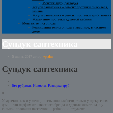
Монтаж труб, разводка
Услуги сантехника – ремонт протечки смесителя,
замена
Услуги сантехника – ремонт протечки труб, замена
Устранение протечки душевой кабины
Монтаж теплого пола
Реанимация теплого пола в квартире, в частном
доме
Сундук сантехника
5 июня, 2017
автор
wpadm
Сундук сантехника
Без рубрики
,
Новости
,
Разводка труб
0
У мужчин, как и у женщин есть свои слабости, только у прекрасных
дам — это парфюм от известного бренда и дорогая косметика, а у
сильной половины населения — рабочий инструмент.