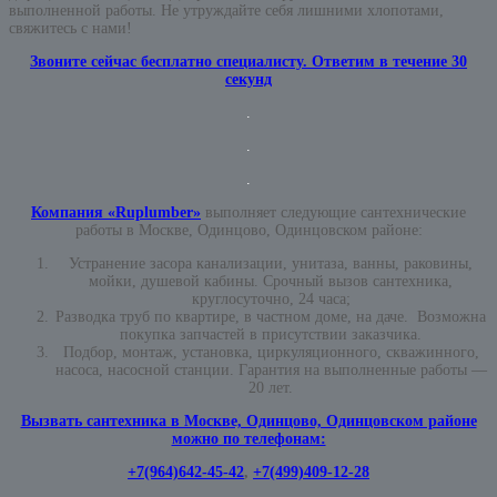
выполненной работы. Не утруждайте себя лишними хлопотами,
свяжитесь с нами!
Звоните сейчас бесплатно специалисту. Ответим в течение 30
секунд
.
.
.
Компания «Ruplumber»
выполняет следующие сантехнические
работы в Москве, Одинцово, Одинцовском районе:
Устранение засора канализации, унитаза, ванны, раковины,
мойки, душевой кабины. Срочный вызов сантехника,
круглосуточно, 24 часа;
Разводка труб по квартире, в частном доме, на даче. Возможна
покупка запчастей в присутствии заказчика.
Подбор, монтаж, установка, циркуляционного, скважинного,
насоса, насосной станции. Гарантия на выполненные работы —
20 лет.
Вызвать сантехника в Москве, Одинцово, Одинцовском районе
можно по телефонам:
+7(964)642-45-42
,
+7(499)409-12-28