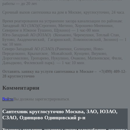
работы — до 20 лет.
Срочный вызов сантехника на дом в Москве, круглосуточно, 24 часа.
Время реагирования на устранение засора канализации по районам:
Западный АО (ЗАО)(Строгино, Митино, Хорошево-Мневники,
Северное и Южное Тушино, Щукино) — 1 час-00 мин.
Юго-Западный АО (ЮЗАО) (Коньково, Черемушки, Теплый Стан,
Бутово, Академический, Гагаринский, Ломоносовский, Зюзино) — 1
час 10 мин.
Северо-Западный АО (СЗАО) (Раменки, Солнцево, Ново-
Переделкино, Крылатское, Можайский, Кунцево, Внуково,
Дорогомилово, Тропарево, Нукулино, Очаково, Матвеевское, Фили,
Давыдково, Филевский парк). — 1 час 10 мин.
Оставить заявку на услуги сантехника в Москве –
+7(499) 409-12-
28 круглосуточно
Комментарии
Войти
Вы должны зарегистрироваться.
Сантехник круглосуточно Москва, ЗАО, ЮЗАО,
СЗАО, Одинцово Одинцовский р-н
Установка отопления, установка систем водоснабжения, установка