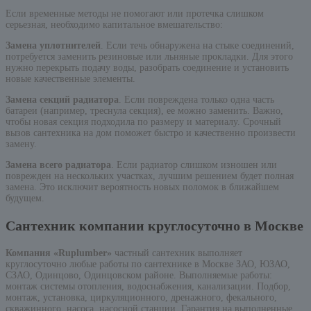
Если временные методы не помогают или протечка слишком
серьезная, необходимо капитальное вмешательство:
Замена уплотнителей
. Если течь обнаружена на стыке соединений,
потребуется заменить резиновые или льняные прокладки. Для этого
нужно перекрыть подачу воды, разобрать соединение и установить
новые качественные элементы.
Замена секций радиатора
. Если повреждена только одна часть
батареи (например, треснула секция), ее можно заменить. Важно,
чтобы новая секция подходила по размеру и материалу. Срочный
вызов сантехника на дом поможет быстро и качественно произвести
замену.
Замена всего радиатора
. Если радиатор слишком изношен или
поврежден на нескольких участках, лучшим решением будет полная
замена. Это исключит вероятность новых поломок в ближайшем
будущем.
Сантехник компании круглосуточно в Москве
Компания «Ruplumber»
частный сантехник выполняет
круглосуточно любые работы по сантехнике в Москве ЗАО, ЮЗАО,
СЗАО, Одинцово, Одинцовском районе. Выполняемые работы:
монтаж системы отопления, водоснабжения, канализации. Подбор,
монтаж, установка, циркуляционного, дренажного, фекального,
скважинного, насоса, насосной станции. Гарантия на выполненные