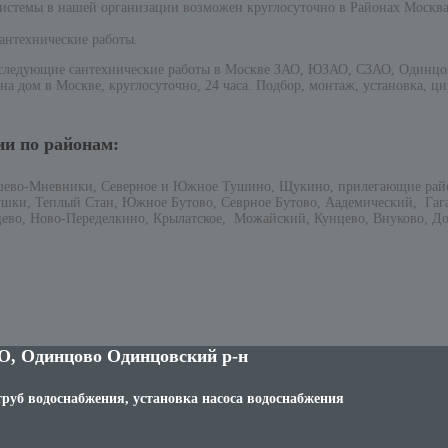
е системы в нашей организации возможен круглосуточно в Районах Мос
антехнические работы.
следующие сантехнические работы в Москве ЗАО, ЮЗАО, СЗАО, Одинцово
а дом в Москве, круглосуточно, 24 часа. Подбор, монтаж, установка, ци
ии по районам:
шево-Мневники, Северное и Южное Тушино, Щукино, прилегающие рай
ушки, Теплый Стан, Южное Бутово, Севрное Бутово, Аадемический, Га
цево, Ново-Переделкино, Крылатское, Можайский, Кунцево, Внуково, До
О, Одинцово Одинцовский р-н
труб водоснабжения, установка насоса водоснабжения