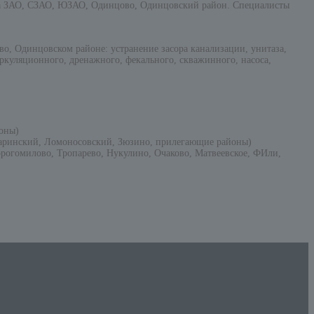
ква ЗАО, СЗАО, ЮЗАО, Одинцово, Одинцовский район. Специалисты
, Одинцовском районе: устранение засора канализации, унитаза,
ркуляционного, дренажного, фекального, скважинного, насоса,
оны)
гаринский, Ломоносовский, Зюзино, прилегающие районы)
рогомилово, Тропарево, Нукулино, Очаково, Матвеевское, ФИли,