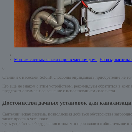
Монтаж системы канализации в частном доме
,
Насосы, насосные
0
Станции с насосами Sololift способны оправдывать приобретение не тол
Кто ещё не знаком с этим устройством, рекомендуем обратиться в комп
предложат оптимальное решение с использованием сололифта.
Достоинства дачных установок для канализаций
Сантехническая система, позволяющая добиться обустройства загородн
также проста в установке.
Суть устройства оборудования в том, что производится обязательное от