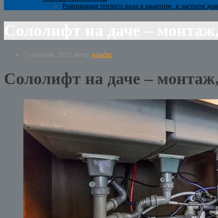
Реанимация теплого пола в квартире, в частном дом
Сололифт на даче – монтаж
7 сентября, 2021
автор
wpadm
Сололифт на даче – монтаж