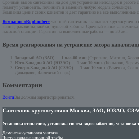
Срочный вызов сантехника на дом для устранения неполадок в работ
помогут установить, починить и заменить любую модель сололифта.
Компания ценит своих клиентов и дает гарантию на все выполненные с
Компания «Ruplumber»
частный сантехник выполняет круглосуточно 
ванны, раковины, мойки, душевой кабины. Срочный вызов сантехника н
насосной станции. Гарантия на выполненные работы — до 20 лет.
Время реагирования на устранение засора канализац
Западный АО (ЗАО) — 1 час-00 мин.
(Строгино, Митино, Хоро
Юго-Западный АО (ЮЗАО) — 1 час 10 мин.
(Коньково, Черем
Северо-Западный АО (СЗАО) — 1 час 10 мин
. (Раменки, Солн
Давыдково, Филевский парк)
Комментарии
Войти
Вы должны зарегистрироваться.
Сантехник круглосуточно Москва, ЗАО, ЮЗАО, СЗА
Установка отопления, установка систем водоснабжения, установка 
Демонтаж-установка унитаза
Чистка канализационной трубы