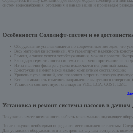
Обращайтесь в нашу компанию для выбора модели сололифта и монтажа
систем водоснабжения, отопления и канализации и произведем разводк
Особенности Сололифт-систем и ее достоинств
Оборудование устанавливается по современным методам, что уск
Весь материал качественный, что гарантирует надёжность констр
Ремонт, а также услуги техобслуживания, можно провести быстро
Благодаря герметичности системы исключено протекание из-за д
Из-за наличия фильтра с углем исключается неприятный запах;
Конструкции имеют максимально компактные составляющие;
Уровень пуска низкий, что позволяет встроить плоскую душевую
Есть возможность изменять направление выпускного отверстия,
Установки соответствуют стандартам VDE, LGA, GOST, EMC.
За
Установка и ремонт системы насосов в дачном 
Покупатель имеет возможность выбрать максимально подходящее обору
После покупки необходимо определить местоположение системы. Специа
Для установки оборудования и в экстренных случаях всегда есть возмо