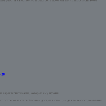
едем работы качественно и быстро. Также мы занимаемся монтажом
-28
ми характеристиками, которые ему нужны.
т потребоваться свободный доступ к станции для ее техобслуживания.