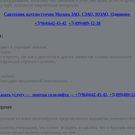
 оборудования, поскольку мы занимаемся этим уже более 20 лет и пров
у труб, используя современные материалы.
Сантехник круглосуточно Москва ЗАО, СЗАО, ЮЗАО, Одинцово
+7(964)642-45-42
,
+7(499)409-12-28
а:
оряет и упрощает монтаж;
укции;
 и просто, так как у двигателя и других элементов «сухое» исполнение;
исфункции обратного клапана;
 кабину;
 благодаря продуманной конструкции.
казать услугу — монтаж сололифта — +7(964)642-45-42, +7(499)409-12
доме
дование из всего многообразия представленных вариантов, именно с те
листы утверждают, что нужно исходить из расчета, что в будущем може
жность срочно вызвать сантехника на дом.