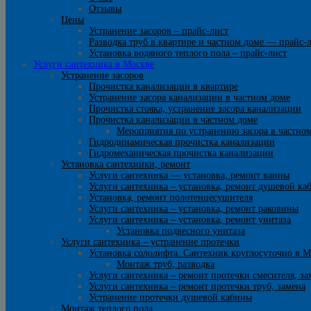
Отзывы
Цены
Устранение засоров – прайс-лист
Разводка труб в квартире и частном доме — прайс-
Установка водяного теплого пола – прайс-лист
Услуги сантехника в Москве
Устранение засоров
Прочистка канализации в квартире
Устранение засора канализации в частном доме
Прочистка стояка, устранение засора канализации
Прочистка канализации в частном доме
Мероприятия по устранению засора в частно
Гидродинамическая прочистка канализации
Гидромеханическая прочистка канализации
Установка сантехники, ремонт
Услуги сантехника — установка, ремонт ванны
Услуги сантехника – установка, ремонт душевой ка
Установка, ремонт полотенцесушителя
Услуги сантехника – установка, ремонт раковины
Услуги сантехника – установка, ремонт унитаза
Установка подвесного унитаза
Услуги сантехника – устранение протечки
Установка сололифта. Сантехник круглосуточно в М
Монтаж труб, разводка
Услуги сантехника – ремонт протечки смесителя, за
Услуги сантехника – ремонт протечки труб, замена
Устранение протечки душевой кабины
Монтаж теплого пола