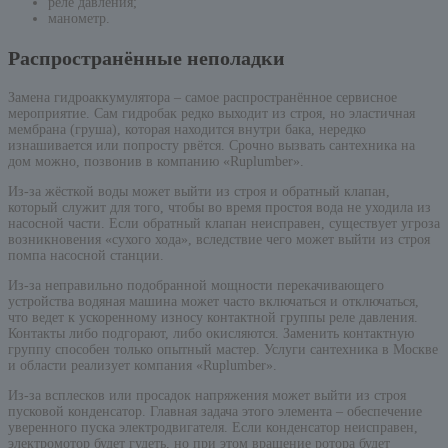
реле давления;
манометр.
Распространённые неполадки
Замена гидроаккумулятора – самое распространённое сервисное
мероприятие. Сам гидробак редко выходит из строя, но эластичная
мембрана (груша), которая находится внутри бака, нередко
изнашивается или попросту рвётся. Срочно вызвать сантехника на
дом можно, позвонив в компанию «Ruplumber».
Из-за жёсткой воды может выйти из строя и обратный клапан,
который служит для того, чтобы во время простоя вода не уходила из
насосной части. Если обратный клапан неисправен, существует угроза
возникновения «сухого хода», вследствие чего может выйти из строя
помпа насосной станции.
Из-за неправильно подобранной мощности перекачивающего
устройства водяная машина может часто включаться и отключаться,
что ведет к ускоренному износу контактной группы реле давления.
Контакты либо подгорают, либо окисляются. Заменить контактную
группу способен только опытный мастер. Услуги сантехника в Москве
и области реализует компания «Ruplumber».
Из-за всплесков или просадок напряжения может выйти из строя
пусковой конденсатор. Главная задача этого элемента – обеспечение
уверенного пуска электродвигателя. Если конденсатор неисправен,
электромотор будет гудеть, но при этом вращение ротора будет