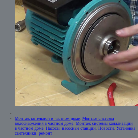
Монтаж котельной в частном доме
,
Монтаж системы
водоснабжения в частном доме
,
Монтаж системы канализации
в частном доме
,
Насосы, насосные станции
,
Новости
,
Установка
сантехники, ремонт