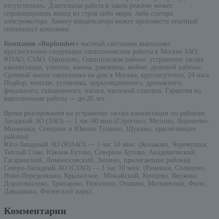
отсутствовать. Длительная работа в таком режиме может
спровоцировать выход из строя либо якоря, либо статора
электромотора. Замену конденсатора может произвести опытный
специалист компании.
Компания «Ruplumber»
частный сантехник выполняет
круглосуточно следующие сантехнические работы в Москве ЗАО,
ЮЗАО, СЗАО, Одинцово, Одинцовском районе: устранение засора
канализации, унитаза, ванны, раковины, мойки, душевой кабины.
Срочный вызов сантехника на дом в Москве, круглосуточно, 24 часа.
Подбор, монтаж, установка, циркуляционного, дренажного,
фекального, скважинного, насоса, насосной станции. Гарантия на
выполненные работы — до 20 лет.
Время реагирования на устранение засора канализации по районам:
Западный АО (ЗАО) — 1 час-00 мин.(Строгино, Митино, Хорошево-
Мневники, Северное и Южное Тушино, Щукино, прилегающие
районы)
Юго-Западный АО (ЮЗАО) — 1 час 10 мин. (Коньково, Черемушки,
Теплый Стан, Южное Бутово, Северное Бутово, Академический,
Гагаринский, Ломоносовский, Зюзино, прилегающие районы)
Северо-Западный АО (СЗАО) — 1 час 10 мин. (Раменки, Солнцево,
Ново-Переделкино, Крылатское, Можайский, Кунцево, Внуково,
Дорогомилово, Тропарево, Нукулино, Очаково, Матвеевское, Фили,
Давыдково, Филевский парк).
Комментарии