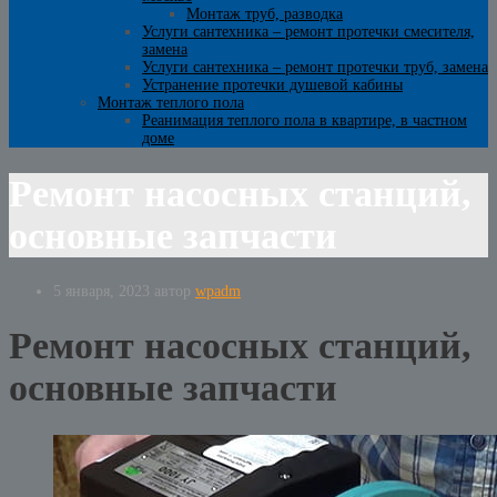
Монтаж труб, разводка
Услуги сантехника – ремонт протечки смесителя,
замена
Услуги сантехника – ремонт протечки труб, замена
Устранение протечки душевой кабины
Монтаж теплого пола
Реанимация теплого пола в квартире, в частном
доме
Ремонт насосных станций,
основные запчасти
5 января, 2023
автор
wpadm
Ремонт насосных станций,
основные запчасти