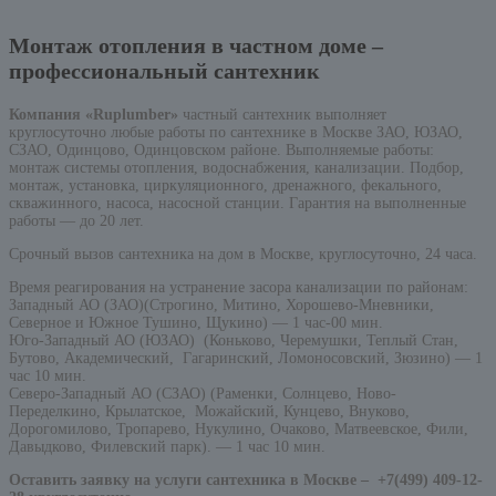
Монтаж отопления в частном доме –
профессиональный сантехник
Компания «Ruplumber»
частный сантехник выполняет
круглосуточно любые работы по сантехнике в Москве ЗАО, ЮЗАО,
СЗАО, Одинцово, Одинцовском районе. Выполняемые работы:
монтаж системы отопления, водоснабжения, канализации. Подбор,
монтаж, установка, циркуляционного, дренажного, фекального,
скважинного, насоса, насосной станции. Гарантия на выполненные
работы — до 20 лет.
Срочный вызов сантехника на дом в Москве, круглосуточно, 24 часа.
Время реагирования на устранение засора канализации по районам:
Западный АО (ЗАО)(Строгино, Митино, Хорошево-Мневники,
Северное и Южное Тушино, Щукино) — 1 час-00 мин.
Юго-Западный АО (ЮЗАО) (Коньково, Черемушки, Теплый Стан,
Бутово, Академический, Гагаринский, Ломоносовский, Зюзино) — 1
час 10 мин.
Северо-Западный АО (СЗАО) (Раменки, Солнцево, Ново-
Переделкино, Крылатское, Можайский, Кунцево, Внуково,
Дорогомилово, Тропарево, Нукулино, Очаково, Матвеевское, Фили,
Давыдково, Филевский парк). — 1 час 10 мин.
Оставить заявку на услуги сантехника в Москве –
+7(499) 409-12-