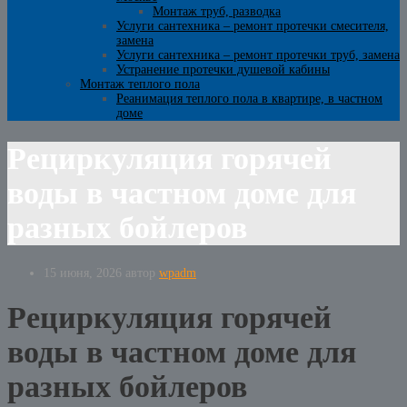
Монтаж труб, разводка
Услуги сантехника – ремонт протечки смесителя,
замена
Услуги сантехника – ремонт протечки труб, замена
Устранение протечки душевой кабины
Монтаж теплого пола
Реанимация теплого пола в квартире, в частном
доме
Рециркуляция горячей
воды в частном доме для
разных бойлеров
15 июня, 2026
автор
wpadm
Рециркуляция горячей
воды в частном доме для
разных бойлеров