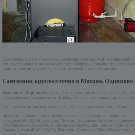
Современные дизельные котлы демонстрируют высокий коэффициент поле
это обеспечивает минимальные потери энергии. Большинство котлов ос
процесс сжигания топлива, так как это выполняет автоматика.
Сантехник круглосуточно в Москве, Одинцово
Компания «Ruplumber»
частный сантехник выполняет круглосуточно
водоснабжения, канализации. Подбор, монтаж, установка, циркуляцион
Срочный вызов сантехника на дом в Москве, круглосуточно, 24 часа.
Время реагирования на устранение засора канализации по районам:
Западный АО (ЗАО)(Строгино, Митино, Хорошево-Мневники, Северно
Юго-Западный АО (ЮЗАО) (Коньково, Черемушки, Теплый Стан, Бутов
Северо-Западный АО (СЗАО) (Раменки, Солнцево, Ново-Переделкино, К
— 1 час 10 мин.