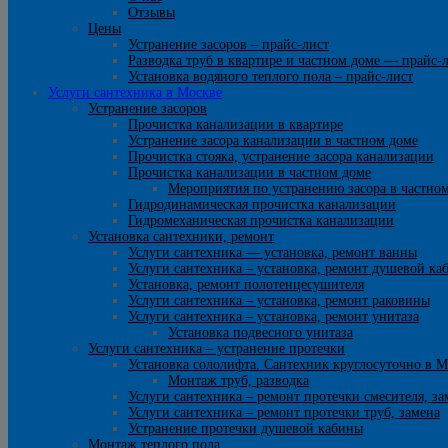
Отзывы
Цены
Устранение засоров – прайс-лист
Разводка труб в квартире и частном доме — прайс-
Установка водяного теплого пола – прайс-лист
Услуги сантехника в Москве
Устранение засоров
Прочистка канализации в квартире
Устранение засора канализации в частном доме
Прочистка стояка, устранение засора канализации
Прочистка канализации в частном доме
Мероприятия по устранению засора в частно
Гидродинамическая прочистка канализации
Гидромеханическая прочистка канализации
Установка сантехники, ремонт
Услуги сантехника — установка, ремонт ванны
Услуги сантехника – установка, ремонт душевой ка
Установка, ремонт полотенцесушителя
Услуги сантехника – установка, ремонт раковины
Услуги сантехника – установка, ремонт унитаза
Установка подвесного унитаза
Услуги сантехника – устранение протечки
Установка сололифта. Сантехник круглосуточно в М
Монтаж труб, разводка
Услуги сантехника – ремонт протечки смесителя, за
Услуги сантехника – ремонт протечки труб, замена
Устранение протечки душевой кабины
Монтаж теплого пола