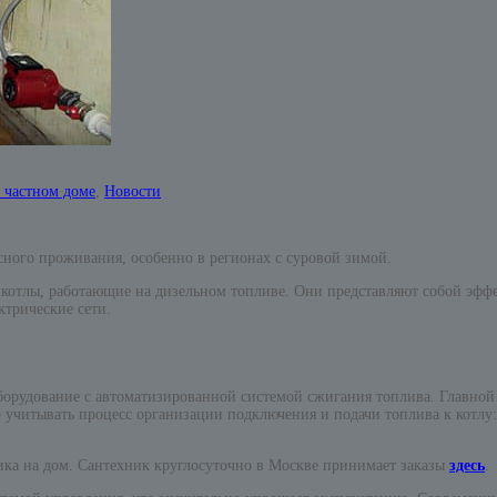
 частном доме
,
Новости
сного проживания, особенно в регионах с суровой зимой.
отлы, работающие на дизельном топливе. Они представляют собой эффе
ктрические сети.
борудование с автоматизированной системой сжигания топлива. Главной 
 учитывать процесс организации подключения и подачи топлива к котлу
ика на дом. Сантехник круглосуточно в Москве принимает заказы
здесь
.