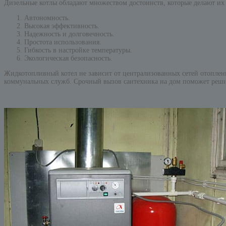
Дизельные котлы обладают множеством достоинств, которые делают их
Автономность.
Высокая эффективность.
Надежность и долговечность.
Простота использования.
Гибкость в настройке температуры.
Экологическая безопасность.
Жидкотопливный котел не зависит от централизованных сетей отоплени
коммунальных служб. Срочный вызов сантехника на дом поможет решит