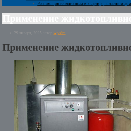
Реанимация теплого пола в квартире, в частном дом
Применение жидкотопливног
29 января, 2025
автор
wpadm
Применение жидкотопливног