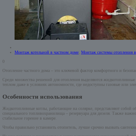
Монтаж котельной в частном доме
,
Монтаж системы отопления в
0
Отопление частного дома – это ключевой фактор комфортного и безопа
Среди множества решений для отопления выделяются жидкотопливные к
теплом даже в условиях автономности, где недоступны газовые или эле
Особенности использования
Жидкотопливные котлы, работающие на солярке, представляют собой о
специального топливохранилища – резервуара для дизеля. Также важно
стабильное горение в камере.
Чтобы правильно установить отопитель, лучше срочно вызвать сантехн