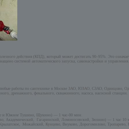
зного действия (КПД), который может достигать 90–95%. Это означает, 
нащено системой автоматического запуска, самонастройки и управления
 любые работы по сантехнике в Москве ЗАО, ЮЗАО, СЗАО, Одинцово, Од
ного, дренажного, фекального, скважинного, насоса, насосной станции.
е и Южное Тушино, Щукино) — 1 час-00 мин.
о, Академический, Гагаринский, Ломоносовский, Зюзино) — 1 час 10 
рылатское, Можайский, Кунцево, Внуково, Дорогомилово, Тропарево, Н