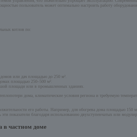
истемой управления, что значительно упрощает эксплуатацию. Современ
мощностью пользователь может оптимально настроить работу оборудовани
льных котлов по:
 домов или дач площадью до 250 м².
 домах площадью 250–500 м².
льшой площади или в промышленных зданиях.
 теплопотери дома, климатические условия региона и требуемую темпер
лжительности его работы. Например, для обогрева дома площадью 150 м²
 эти показатели благодаря использованию двухступенчатых или модулир
 в частном доме