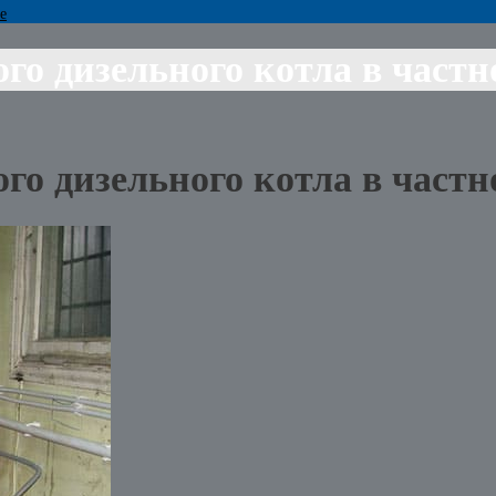
е
о дизельного котла в частн
о дизельного котла в частн