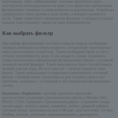
проточными, либо сорбционными. Системы проточного типа
монтируются непосредственно на кран, в то время как сорбционные
фильтрующие элементы устанавливаются на водопроводе. Устройства
сорбционного типа сделаны в виде колбы, в которую засыпается
уголь. Также существуют картриджные фильтры, в которых угольная
засыпка тоже подлежит замене по мере необходимости.
Как выбрать фильтр
При выборе фильтрующей системы в первую очередь необходимо
обращать внимание на объём жидкости, которая будет пропускаться
через очистительное устройство. Также необходимо брать в учёт и
степень загрязнённости воды. Если жидкость сильно загрязнена,
лучше использовать сорбционный фильтрующий элемент с угольной
засыпкой мелкой фракции. Такой наполнитель будет способствовать
лучшей очистке воды. Но есть одно но – засыпку придётся чаще
менять. Также немаловажно и правильно смонтировать угольный
фильтр. Срочный вызов сантехника на дом поможет решить все
проблемы, связанные с установкой и обслуживанием фильтрующих
систем.
Компания «Ruplumber»
частный сантехник выполняет
круглосуточно следующие сантехнические работы в Москве ЗАО,
ЮЗАО, СЗАО, Одинцово, Одинцовском районе: устранение засора
канализации, унитаза, ванны, раковины, мойки, душевой кабины.
Срочный вызов сантехника на дом в Москве, круглосуточно, 24 часа.
Подбор, монтаж, установка, циркуляционного, дренажного,