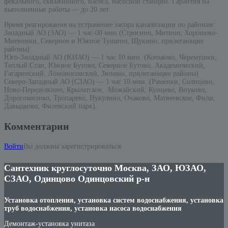
фекального, скважинного, насоса, насосной станции. Гарантия на
выполненные работы — до 20 лет.
Время реагирования на устранение засора канализации по районам:
Западный АО (ЗАО) — 1 час-00 мин.(Строгино, Митино, Хорошево-
Мневники, Северное и Южное Тушино, Щукино, прилегающие
районы)
Юго-Западный АО (ЮЗАО) — 1 час 10 мин. (Коньково, Черемушки,
Теплый Стан, Южное Бутово, Северное Бутово, Академический,
Гагаринский, Ломоносовский, Зюзино, прилегающие районы)
Северо-Западный АО (СЗАО) — 1 час 10 мин. (Раменки, Солнцево,
Ново-Переделкино, Крылатское, Можайский, Кунцево, Внуково,
Дорогомилово, Тропарево, Нукулино, Очаково, Матвеевское, Фили,
Давыдково, Филевский парк).
Комментарии
Войти
Вы должны зарегистрироваться.
Сантехник круглосуточно Москва, ЗАО, ЮЗАО,
СЗАО, Одинцово Одинцовский р-н
Установка отопления, установка систем водоснабжения, установка
труб водоснабжения, установка насоса водоснабжения
Демонтаж-установка унитаза