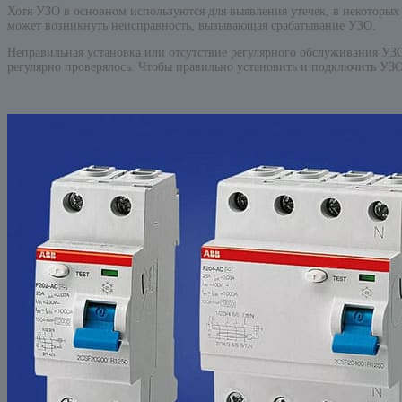
Хотя УЗО в основном используются для выявления утечек, в некоторых
может возникнуть неисправность, вызывающая срабатывание УЗО.
Неправильная установка или отсутствие регулярного обслуживания УЗО
регулярно проверялось. Чтобы правильно установить и подключить УЗО