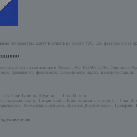
ьные температуры, могут повлиять на работу УЗО. Эти факторы могут пр
динцово
 любые работы по сантехнике в Москве ЗАО, ЮЗАО, СЗАО, Одинцово, Од
ного, дренажного, фекального, скважинного, насоса, насосной станции.
е и Южное Тушино, Щукино) — 1 час-00 мин.
о, Академический, Гагаринский, Ломоносовский, Зюзино) — 1 час 10 
рылатское, Можайский, Кунцево, Внуково, Дорогомилово, Тропарево, Н
8 круглосуточно