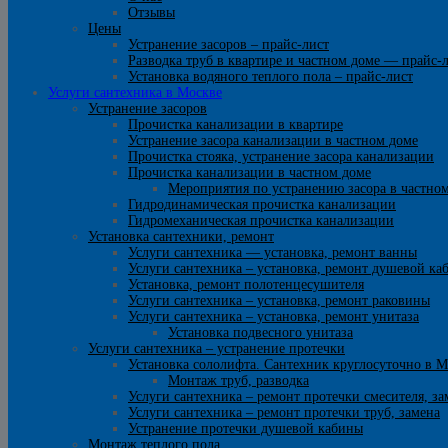
Отзывы
Цены
Устранение засоров – прайс-лист
Разводка труб в квартире и частном доме — прайс-
Установка водяного теплого пола – прайс-лист
Услуги сантехника в Москве
Устранение засоров
Прочистка канализации в квартире
Устранение засора канализации в частном доме
Прочистка стояка, устранение засора канализации
Прочистка канализации в частном доме
Мероприятия по устранению засора в частно
Гидродинамическая прочистка канализации
Гидромеханическая прочистка канализации
Установка сантехники, ремонт
Услуги сантехника — установка, ремонт ванны
Услуги сантехника – установка, ремонт душевой ка
Установка, ремонт полотенцесушителя
Услуги сантехника – установка, ремонт раковины
Услуги сантехника – установка, ремонт унитаза
Установка подвесного унитаза
Услуги сантехника – устранение протечки
Установка сололифта. Сантехник круглосуточно в М
Монтаж труб, разводка
Услуги сантехника – ремонт протечки смесителя, за
Услуги сантехника – ремонт протечки труб, замена
Устранение протечки душевой кабины
Монтаж теплого пола