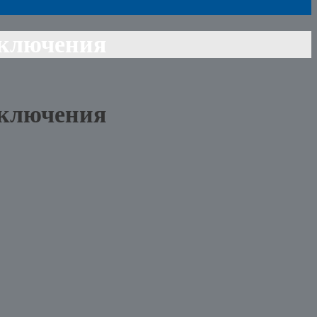
тключения
тключения