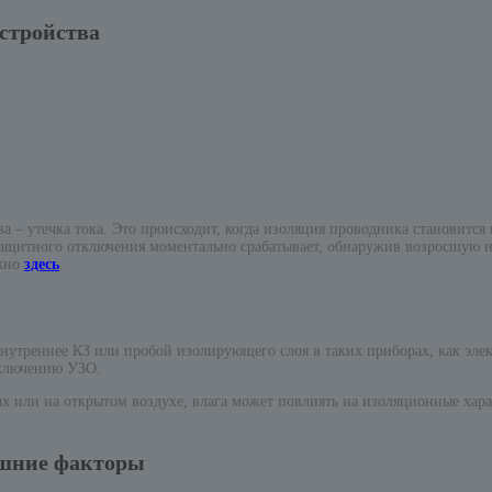
стройства
 – утечка тока. Это происходит, когда изоляция проводника становится 
защитного отключения моментально срабатывает, обнаружив возросшую на
ожно
здесь
.
внутреннее КЗ или пробой изолирующего слоя в таких приборах, как эле
тключению УЗО.
 или на открытом воздухе, влага может повлиять на изоляционные хара
ешние факторы