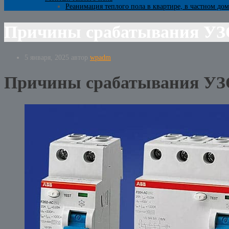
Реанимация теплого пола в квартире, в частном дом
Причины срабатывания УЗО
5 января, 2025
автор
wpadm
Причины срабатывания УЗО