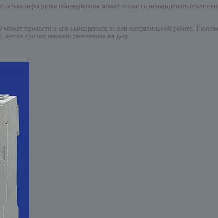
 случаях перегрузка оборудования может также спровоцировать отключен
 может привести к его неисправности или неправильной работе. Поэтом
, лучше срочно вызвать сантехника на дом.