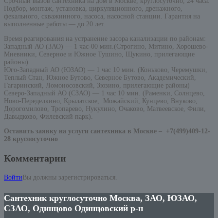
Срочный вызов сантехника на дом в Москве, круглосуточно, 24 часа.
Подбор, монтаж, установка, циркуляционного, дренажного,
фекального, скважинного, насоса, насосной станции. Гарантия на
выполненные работы — до 20 лет.
Время реагирования на устранение засора канализации по районам:
Западный АО (ЗАО) — 1 час-00 мин.(Строгино, Митино, Хорошево-
Мневники, Северное и Южное Тушино, Щукино, прилегающие
районы)
Юго-Западный АО (ЮЗАО) — 1 час 10 мин. (Коньково, Черемушки,
Теплый Стан, Южное Бутово, Северное Бутово, Академический,
Гагаринский, Ломоносовский, Зюзино, прилегающие районы)
Северо-Западный АО (СЗАО) — 1 час 10 мин. (Раменки, Солнцево,
Ново-Переделкино, Крылатское, Можайский, Кунцево, Внуково,
Дорогомилово, Тропарево, Нукулино, Очаково, Матвеевское, Фили,
Давыдково, Филевский парк).
Оставить заявку на услуги сантехника в Москве –
+7(499)409-12-
28 круглосуточно
Комментарии
Войти
Вы должны зарегистрироваться.
Сантехник круглосуточно Москва, ЗАО, ЮЗАО,
СЗАО, Одинцово Одинцовский р-н