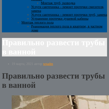
Монтаж труб, разводка
Услуги сантехника – ремонт протечки смесителя,
замена
Услуги сантехника – ремонт протечки труб, замена
Устранение протечки душевой кабины
Монтаж теплого пола
Реанимация теплого пола в квартире, в частном
доме
Правильно развести трубы
в ванной
19 марта, 2021
автор
wpadm
Правильно развести трубы
в ванной