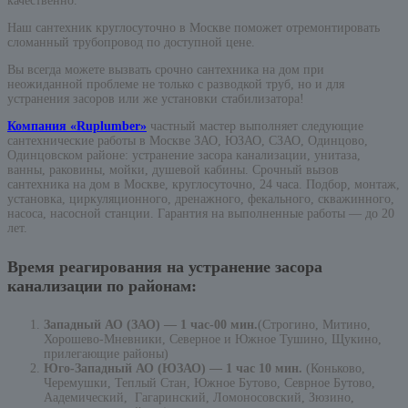
качественно.
Наш сантехник круглосуточно в Москве поможет отремонтировать
сломанный трубопровод по доступной цене.
Вы всегда можете вызвать срочно сантехника на дом при
неожиданной проблеме не только с разводкой труб, но и для
устранения засоров или же установки стабилизатора!
Компания «Ruplumber»
частный мастер выполняет следующие
сантехнические работы в Москве ЗАО, ЮЗАО, СЗАО, Одинцово,
Одинцовском районе: устранение засора канализации, унитаза,
ванны, раковины, мойки, душевой кабины. Срочный вызов
сантехника на дом в Москве, круглосуточно, 24 часа. Подбор, монтаж,
установка, циркуляционного, дренажного, фекального, скважинного,
насоса, насосной станции. Гарантия на выполненные работы — до 20
лет.
Время реагирования на устранение засора
канализации по районам:
Западный АО (ЗАО) — 1 час-00 мин.
(Строгино, Митино,
Хорошево-Мневники, Северное и Южное Тушино, Щукино,
прилегающие районы)
Юго-Западный АО (ЮЗАО) — 1 час 10 мин.
(Коньково,
Черемушки, Теплый Стан, Южное Бутово, Севрное Бутово,
Аадемический, Гагаринский, Ломоносовский, Зюзино,