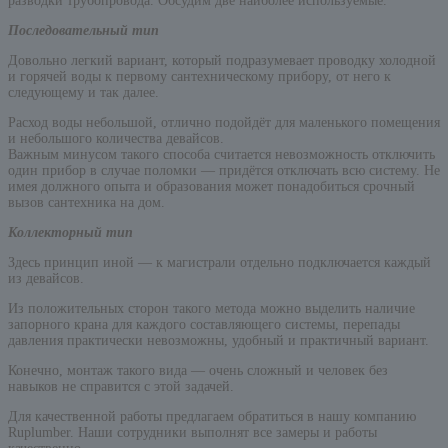
разводки трубопровода. Обсудим две наиболее используемые.
Последовательный тип
Довольно легкий вариант, который подразумевает проводку холодной
и горячей воды к первому сантехническому прибору, от него к
следующему и так далее.
Расход воды небольшой, отлично подойдёт для маленького помещения
и небольшого количества девайсов.
Важным минусом такого способа считается невозможность отключить
один прибор в случае поломки — придётся отключать всю систему. Не
имея должного опыта и образования может понадобиться срочный
вызов сантехника на дом.
Коллекторный тип
Здесь принцип иной — к магистрали отдельно подключается каждый
из девайсов.
Из положительных сторон такого метода можно выделить наличие
запорного крана для каждого составляющего системы, перепады
давления практически невозможны, удобный и практичный вариант.
Конечно, монтаж такого вида — очень сложный и человек без
навыков не справится с этой задачей.
Для качественной работы предлагаем обратиться в нашу компанию
Ruplumber. Наши сотрудники выполнят все замеры и работы