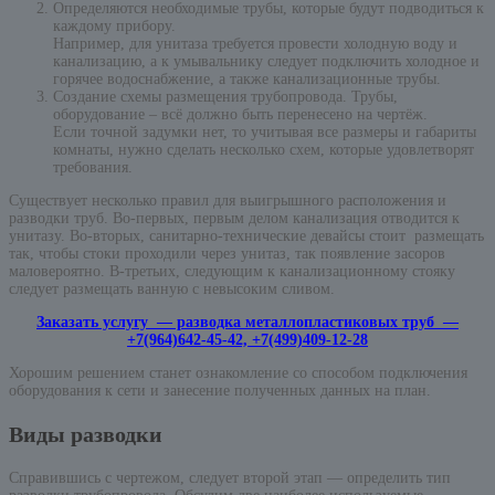
Определяются необходимые трубы, которые будут подводиться к
каждому прибору.
Например, для унитаза требуется провести холодную воду и
канализацию, а к умывальнику следует подключить холодное и
горячее водоснабжение, а также канализационные трубы.
Создание схемы размещения трубопровода. Трубы,
оборудование – всё должно быть перенесено на чертёж.
Если точной задумки нет, то учитывая все размеры и габариты
комнаты, нужно сделать несколько схем, которые удовлетворят
требования.
Существует несколько правил для выигрышного расположения и
разводки труб. Во-первых, первым делом канализация отводится к
унитазу. Во-вторых, санитарно-технические девайсы стоит размещать
так, чтобы стоки проходили через унитаз, так появление засоров
маловероятно. В-третьих, следующим к канализационному стояку
следует размещать ванную с невысоким сливом.
Заказать услугу — разводка металлопластиковых труб —
+7(964)642-45-42, +7(499)409-12-28
Хорошим решением станет ознакомление со способом подключения
оборудования к сети и занесение полученных данных на план.
Виды разводки
Справившись с чертежом, следует второй этап — определить тип