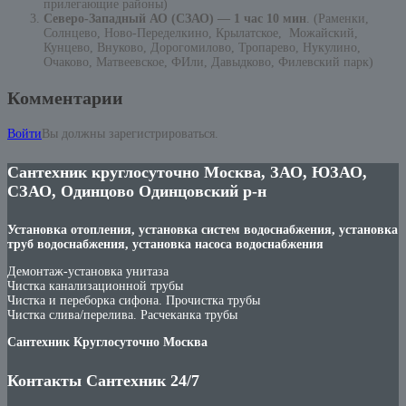
прилегающие районы)
Северо-Западный АО (СЗАО) — 1 час 10 мин
. (Раменки,
Солнцево, Ново-Переделкино, Крылатское, Можайский,
Кунцево, Внуково, Дорогомилово, Тропарево, Нукулино,
Очаково, Матвеевское, ФИли, Давыдково, Филевский парк)
Комментарии
Войти
Вы должны зарегистрироваться.
Сантехник круглосуточно Москва, ЗАО, ЮЗАО,
СЗАО, Одинцово Одинцовский р-н
Установка отопления, установка систем водоснабжения, установка
труб водоснабжения, установка насоса водоснабжения
Демонтаж-установка унитаза
Чистка канализационной трубы
Чистка и переборка сифона. Прочистка трубы
Чистка слива/перелива. Расчеканка трубы
Сантехник Круглосуточно Москва
Контакты Сантехник 24/7