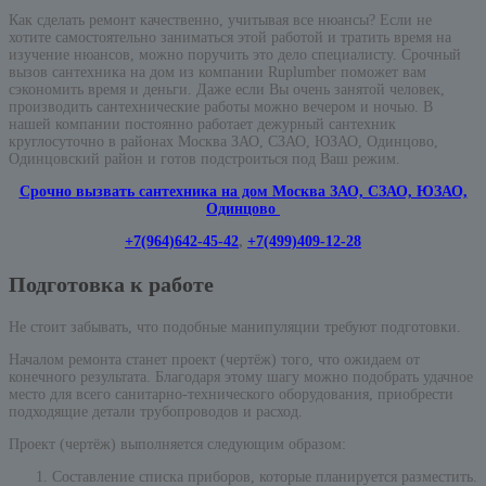
Как сделать ремонт качественно, учитывая все нюансы? Если не
хотите самостоятельно заниматься этой работой и тратить время на
изучение нюансов, можно поручить это дело специалисту. Срочный
вызов сантехника на дом из компании Ruplumber поможет вам
сэкономить время и деньги. Даже если Вы очень занятой человек,
производить сантехнические работы можно вечером и ночью. В
нашей компании постоянно работает дежурный сантехник
круглосуточно в районах Москва ЗАО, СЗАО, ЮЗАО, Одинцово,
Одинцовский район и готов подстроиться под Ваш режим.
Срочно вызвать сантехника на дом Москва ЗАО, СЗАО, ЮЗАО,
Одинцово
+7(964)642-45-42
,
+7(499)409-12-28
Подготовка к работе
Не стоит забывать, что подобные манипуляции требуют подготовки.
Началом ремонта станет проект (чертёж) того, что ожидаем от
конечного результата. Благодаря этому шагу можно подобрать удачное
место для всего санитарно-технического оборудования, приобрести
подходящие детали трубопроводов и расход.
Проект (чертёж) выполняется следующим образом:
Составление списка приборов, которые планируется разместить.