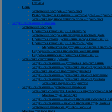
Отзывы
Цены
Устранение засоров – прайс-лист
Разводка труб в квартире и частном доме — прайс-
Установка водяного теплого пола – прайс-лист
Услуги сантехника в Москве
Устранение засоров
Прочистка канализации в квартире
Устранение засора канализации в частном доме
Прочистка стояка, устранение засора канализации
Прочистка канализации в частном доме
Мероприятия по устранению засора в частно
Гидродинамическая прочистка канализации
Гидромеханическая прочистка канализации
Установка сантехники, ремонт
Услуги сантехника — установка, ремонт ванны
Услуги сантехника – установка, ремонт душевой ка
Установка, ремонт полотенцесушителя
Услуги сантехника – установка, ремонт раковины
Услуги сантехника – установка, ремонт унитаза
Установка подвесного унитаза
Услуги сантехника – устранение протечки
Установка сололифта. Сантехник круглосуточно в М
Монтаж труб, разводка
Услуги сантехника – ремонт протечки смесителя, за
Услуги сантехника – ремонт протечки труб, замена
Устранение протечки душевой кабины
Монтаж теплого пола