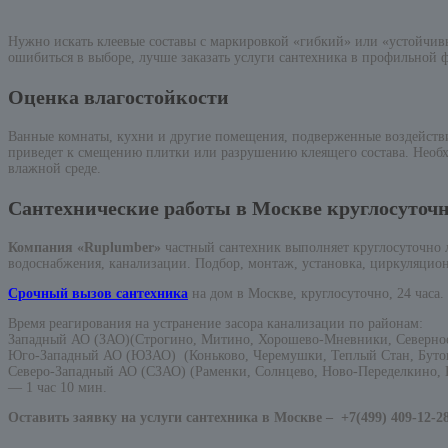
Нужно искать клеевые составы с маркировкой «гибкий» или «устойчив
ошибиться в выборе, лучше заказать услуги сантехника в профильной 
Оценка влагостойкости
Ванные комнаты, кухни и другие помещения, подверженные воздействию
приведет к смещению плитки или разрушению клеящего состава. Необх
влажной среде.
Сантехнические работы в Москве круглосуточ
Компания «Ruplumber»
частный сантехник выполняет круглосуточно
водоснабжения, канализации. Подбор, монтаж, установка, циркуляцион
Срочный вызов сантехника
на дом в Москве, круглосуточно, 24 часа.
Время реагирования на устранение засора канализации по районам:
Западный АО (ЗАО)(Строгино, Митино, Хорошево-Мневники, Северно
Юго-Западный АО (ЮЗАО) (Коньково, Черемушки, Теплый Стан, Бутов
Северо-Западный АО (СЗАО) (Раменки, Солнцево, Ново-Переделкино, К
— 1 час 10 мин.
Оставить заявку на услуги сантехника в Москве –
+7(499) 409-12-2