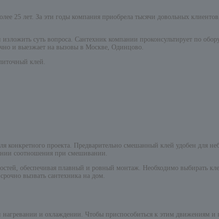
олее 25 лет. За эти годы компания приобрела тысячи довольных клиенто
 и изложить суть вопроса. Сантехник компании проконсультирует по обо
очно и выезжает на вызовы в Москве, Одинцово.
литочный клей.
для конкретного проекта. Предварительно смешанный клей удобен для не
вании соотношения при смешивании.
остей, обеспечивая плавный и ровный монтаж. Необходимо выбирать кл
срочно вызвать сантехника на дом.
нагревании и охлаждении. Чтобы приспособиться к этим движениям и п