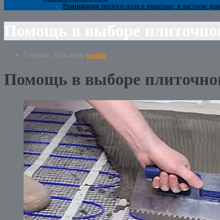
Реанимация теплого пола в квартире, в частном дом
Помощь в выборе плиточног
5 апреля, 2024
автор
wpadm
Помощь в выборе плиточног