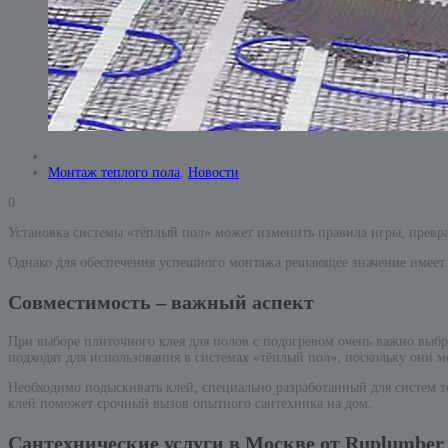
Монтаж теплого пола
,
Новости
0
Установка системы «тёплый пол» может изменить правила игры, превр
Однако для обеспечения успешного монтажа решающее значение имеет 
Совместимость – важный аспект
При выборе плиточного клея для полов с подогревом очень важно выбра
подходят для использования в системах «тёплый пол», поскольку они м
Необходимо подыскивать клей, специально разработанный для систем 
клей поможет срочный вызов опытного сантехника на дом.
Сантехнические услуги в Москве от Ruplumber