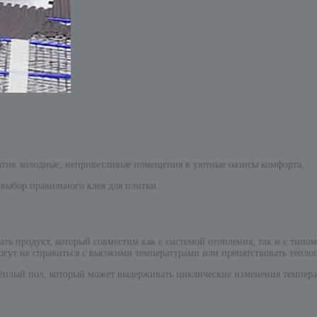
атив холодные, неприветливые помещения в уютные оазисы комфорта.
выбор правильного клея для плитки.
ть продукт, который совместим как с системой отопления, так и с типом
огут не справиться с высокими температурами или препятствовать теплоп
тёплый пол, который может выдерживать циклические изменения темпера