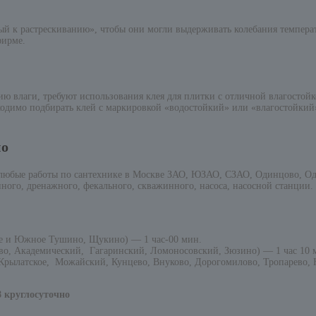
ый к растрескиванию», чтобы они могли выдерживать колебания темпера
фирме.
 влаги, требуют использования клея для плитки с отличной влагостойко
одимо подбирать клей с маркировкой «водостойкий» или «влагостойкий»
но
 любые работы по сантехнике в Москве ЗАО, ЮЗАО, СЗАО, Одинцово, Од
ного, дренажного, фекального, скважинного, насоса, насосной станции.
е и Южное Тушино, Щукино) — 1 час-00 мин.
о, Академический, Гагаринский, Ломоносовский, Зюзино) — 1 час 10 
рылатское, Можайский, Кунцево, Внуково, Дорогомилово, Тропарево, Н
8 круглосуточно