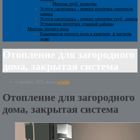
Монтаж труб, разводка
Услуги сантехника – ремонт протечки смесителя,
замена
Услуги сантехника – ремонт протечки труб, замена
Устранение протечки душевой кабины
Монтаж теплого пола
Реанимация теплого пола в квартире, в частном
доме
Отопление для загородного
дома, закрытая система
1 октября, 2025
автор
wpadm
Отопление для загородного
дома, закрытая система