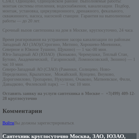
СЗАО, Одинцово, Одинцовском районе. Выполняемые работы:
монтаж системы отопления, водоснабжения, канализации. Подбор,
монтаж, установка, циркуляционного, дренажного, фекального,
скважинного, насоса, насосной станции. Гарантия на выполненные
работы — до 20 лет.
Срочный вызов сантехника на дом в Москве, круглосуточно, 24 часа.
Время реагирования на устранение засора канализации по районам:
Западный АО (ЗАО)(Строгино, Митино, Хорошево-Мневники,
Северное и Южное Тушино, Щукино) — 1 час-00 мин.
Юго-Западный АО (ЮЗАО) (Коньково, Черемушки, Теплый Стан,
Бутово, Академический, Гагаринский, Ломоносовский, Зюзино) — 1
час 10 мин.
Северо-Западный АО (СЗАО) (Раменки, Солнцево, Ново-
Переделкино, Крылатское, Можайский, Кунцево, Внуково,
Дорогомилово, Тропарево, Нукулино, Очаково, Матвеевское, Фили,
Давыдково, Филевский парк). — 1 час 10 мин.
Оставить заявку на услуги сантехника в Москве –
+7(499) 409-12-
28 круглосуточно
Комментарии
Войти
Вы должны зарегистрироваться.
Сантехник круглосуточно Москва, ЗАО, ЮЗАО,