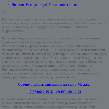
Новости
,
Разводка труб
,
Устранение засоров
0
Ванная комната по праву считается санитарным уголком в доме,
поэтому купель должна оставаться практически стерильной и служить
для принятия водных процедур в дополнении с приятным
гидромассажем.
Ванну необходимо содержать в чистоте и следить за ее состоянием.
Один из самых распространенных видов
неисправности гидромассажной ванны — засор слива (волосы,
мелкий мусор, пищевые отходы). При значительном скоплении грязи
появится неприятный запах и придется принимать водные процедуры
в комплексе с «ароматерапией». Если приключилась беда и вода не
уходит в слив, рекомендуем срочно вызвать сантехника в Москве и
произвести прочистку канализационной системы. Компания
Ruplumber работет на рынке сантехнических услуг уже 8 лет и
профессионально оказывает такие услуги как, устранение засора
ванны, раковины, канализации, душевой кабины.
Срочно вызвать сантехника на дом в Москве.
+7(964)642-45-42
,
+7(499)409-12-28
Гидромассажную ванну необходимо обрабатывать специальными
химическими веществами для сохранения работоспособности и
функциональности механизма. Процедура глобальной очистки