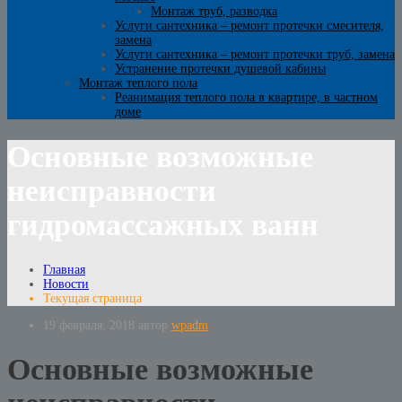
Монтаж труб, разводка
Услуги сантехника – ремонт протечки смесителя,
замена
Услуги сантехника – ремонт протечки труб, замена
Устранение протечки душевой кабины
Монтаж теплого пола
Реанимация теплого пола в квартире, в частном
доме
Основные возможные
неисправности
гидромассажных ванн
Главная
Новости
Текущая страница
19 февраля, 2018
автор
wpadm
Основные возможные