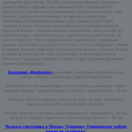
проводится раз в месяц. Нельзя использовать моющие средства в
момент работы гидромассажа, мыльный налет скапливается в
форсунках и препятствуют нормальному функционированию. Как
правило, джакузи изготавливают из акрила, который при
механических повреждениях может дать трещину и доставить
проблем хозяину. Трещины ликвидируются с помощью жидкого
акрила. В ваннах с гидромассажным механизмом часто выходят из
строя форсунки, аэрокомпрессоры, гидронасосы, водосборники. В
случае выхода из строя гидромассажного механизма, предлагаем
вызвать сантехника на дом круглосуточно 24 часа, специалист сможет
устранить все неисправности в оперативном режиме и вернет хозяина
в обычный ритм жизни. При надлежащей эксплуатации купель
прослужит владельцу длительное время и будет радовать приятными
водными процедурами.
Компания «Ruplumber»
выполняет следующие сантехнические
работы в Москве, Одинцово, Одинцовском районе:
Устранение засора канализации, унитаза, ванны, раковины, мойки,
душевой кабины. Срочный вызов сантехника, круглосуточно, 24 часа
Разводка труб по квартире, в частном доме, на даче. Возможна
покупка запчастей в присутствии заказчика.
Подбор, монтаж, установка, циркуляционного, скважинного, насоса,
насосной станции. Гарантия на выполненные работы — 20 лет
Вызвать сантехника в Москве, Одинцово, Одинцовском районе
можно по телефонам: