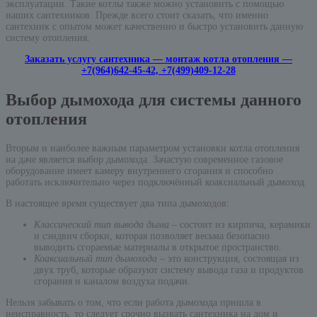
эксплуатации. Такие котлы также можно установить с помощью
наших сантехников. Прежде всего стоит сказать, что именно
сантехник с опытом может качественно и быстро установить данную
систему отопления.
Заказать услугу сантехника — монтаж котла отопления —
+7(964)642-45-42, +7(499)409-12-28
Выбор дымохода для системы данного
отопления
Вторым и наиболее важным параметром установки котла отопления
на даче является выбор дымохода. Зачастую современное газовое
оборудование имеет камеру внутреннего сгорания и способно
работать исключительно через подключённый коаксиальный дымоход.
В настоящее время существует два типа дымоходов:
Классический тип вывода дыма
– состоит из кирпича, керамики
и сэндвич сборки, которая позволяет весьма безопасно
выводить сгораемые материалы в открытое пространство.
Коаксиальный тип дымохода
– это конструкция, состоящая из
двух труб, которые образуют систему вывода газа и продуктов
сгорания и каналом воздуха подачи.
Нельзя забывать о том, что если работа дымохода пришла в
неисправность, то следует срочно вызвать сантехника на дом и