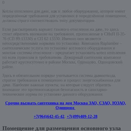
0
Котлы отопления для дачи, как и любое оборудование, которое имеет
определённые требования для установки в определённом помещении,
должны строго соответствовать типу документации.
Если рассматривать вариант газового отопления на даче, то здесь
стоит обратить внимание на требования, прописанные в СНиП II-35-
76 (СП 89.13330) и СП 62.13330. Именно они являются
непосредственными нормами по установке. Компания Ruplumber –
сантехнические услуги по установке котлового оборудования и
монтаж системы отопления – предлагает установить котел отопления
по всем правилам и требованиям. Дежцрный сантехник компании
работает круглосуточно в районе Москва, Одинцово, Одинцовский
район.
Здесь в обязательном порядке учитывается система дымоотвода,
строгие требования к помещению и процесс энергоснабжения для
дачи. Наиболее важные пункты, на которые следует обратить
внимание это противопожарная безопасность и санитарно-
технические нормы по установке данного оборудования.
Срочно вызвать сантехника на дом Москва ЗАО, СЗАО, ЮЗАО,
Одинцово
+7(964)642-45-42
,
+7(499)409-12-28
Помещение для размещения основного узла