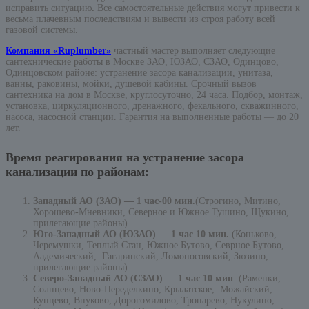
исправить ситуацию
.
Все самостоятельные действия могут привести к
весьма плачевным последствиям и вывести из строя работу всей
газовой системы.
Компания «Ruplumber»
частный мастер выполняет следующие
сантехнические работы в Москве ЗАО, ЮЗАО, СЗАО, Одинцово,
Одинцовском районе: устранение засора канализации, унитаза,
ванны, раковины, мойки, душевой кабины. Срочный вызов
сантехника на дом в Москве, круглосуточно, 24 часа. Подбор, монтаж,
установка, циркуляционного, дренажного, фекального, скважинного,
насоса, насосной станции. Гарантия на выполненные работы — до 20
лет.
Время реагирования на устранение засора
канализации по районам:
Западный АО (ЗАО) — 1 час-00 мин.
(Строгино, Митино,
Хорошево-Мневники, Северное и Южное Тушино, Щукино,
прилегающие районы)
Юго-Западный АО (ЮЗАО) — 1 час 10 мин.
(Коньково,
Черемушки, Теплый Стан, Южное Бутово, Севрное Бутово,
Аадемический, Гагаринский, Ломоносовский, Зюзино,
прилегающие районы)
Северо-Западный АО (СЗАО) — 1 час 10 мин
. (Раменки,
Солнцево, Ново-Переделкино, Крылатское, Можайский,
Кунцево, Внуково, Дорогомилово, Тропарево, Нукулино,