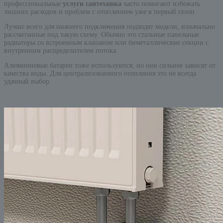
профессиональные
услуги сантехника
часто помогают избежать
лишних расходов и проблем с отоплением уже в первый сезон.
Лучше всего для нижнего подключения подходят модели, изначально
рассчитанные под такую схему. Обычно это стальные панельные
радиаторы со встроенным клапаном или биметаллические секции с
внутренним распределителем потока.
Алюминиевые батареи тоже используются, но они сильнее зависят от
качества воды. Для централизованного отопления это не всегда
удачный выбор.