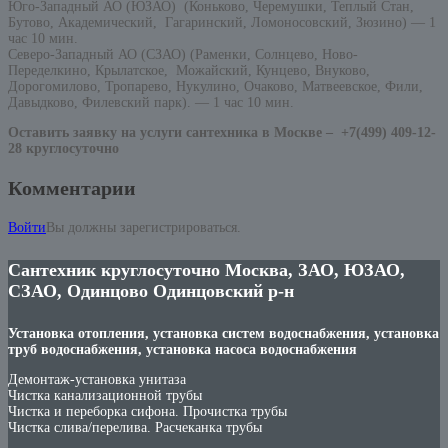
Юго-Западный АО (ЮЗАО) (Коньково, Черемушки, Теплый Стан,
Бутово, Академический, Гагаринский, Ломоносовский, Зюзино) — 1
час 10 мин.
Северо-Западный АО (СЗАО) (Раменки, Солнцево, Ново-
Переделкино, Крылатское, Можайский, Кунцево, Внуково,
Дорогомилово, Тропарево, Нукулино, Очаково, Матвеевское, Фили,
Давыдково, Филевский парк). — 1 час 10 мин.
Оставить заявку на услуги сантехника в Москве –
+7(499) 409-12-
28 круглосуточно
Комментарии
Войти
Вы должны зарегистрироваться.
Сантехник круглосуточно Москва, ЗАО, ЮЗАО,
СЗАО, Одинцово Одинцовский р-н
Установка отопления, установка систем водоснабжения, установка
труб водоснабжения, установка насоса водоснабжения
Демонтаж-установка унитаза
Чистка канализационной трубы
Чистка и переборка сифона. Прочистка трубы
Чистка слива/перелива. Расчеканка трубы