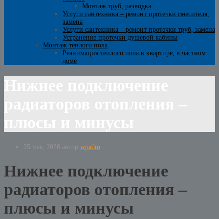
Монтаж труб, разводка
Услуги сантехника – ремонт протечки смесителя,
замена
Услуги сантехника – ремонт протечки труб, замена
Устранение протечки душевой кабины
Монтаж теплого пола
Реанимация теплого пола в квартире, в частном
доме
Нижнее подключение
радиаторов отопления –
плюсы и минусы
25 мая, 2026
автор
wpadm
Нижнее подключение
радиаторов отопления –
плюсы и минусы