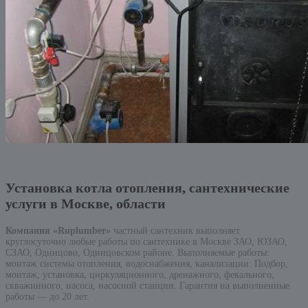
Установка котла отопления, сантехнические
услуги в Москве, области
Компания «Ruplumber»
частный сантехник выполняет
круглосуточно любые работы по сантехнике в Москве ЗАО, ЮЗАО,
СЗАО, Одинцово, Одинцовском районе. Выполняемые работы:
монтаж системы отопления, водоснабжения, канализации. Подбор,
монтаж, установка, циркуляционного, дренажного, фекального,
скважинного, насоса, насосной станции. Гарантия на выполненные
работы — до 20 лет.