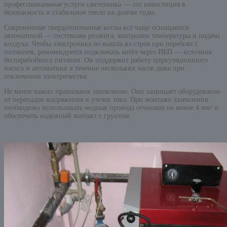
профессиональные услуги сантехника — это инвестиция в
безопасность и стабильное тепло на долгие годы.
Современные твердотопливные котлы всё чаще оснащаются
автоматикой — системами розжига, контролем температуры и подачи
воздуха. Чтобы электроника не вышла из строя при перебоях с
питанием, рекомендуется подключать котёл через ИБП — источник
бесперебойного питания. Он поддержит работу циркуляционного
насоса и автоматики в течение нескольких часов даже при
отключении электричества.
Не менее важно правильное заземление. Оно защищает оборудование
от перепадов напряжения и утечек тока. При монтаже заземления
необходимо использовать медные провода сечением не менее 4 мм² и
обеспечить надёжный контакт с грунтом.