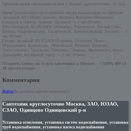
Срочный вызов сантехника на дом в Москве, круглосуточно, 24 часа.
Время реагирования на устранение засора канализации по районам:
Западный АО (ЗАО)(Строгино, Митино, Хорошево-Мневники,
Северное и Южное Тушино, Щукино) — 1 час-00 мин.
Юго-Западный АО (ЮЗАО) (Коньково, Черемушки, Теплый Стан,
Бутово, Академический, Гагаринский, Ломоносовский, Зюзино) — 1
час 10 мин.
Северо-Западный АО (СЗАО) (Раменки, Солнцево, Ново-
Переделкино, Крылатское, Можайский, Кунцево, Внуково,
Дорогомилово, Тропарево, Нукулино, Очаково, Матвеевское, Фили,
Давыдково, Филевский парк). — 1 час 10 мин.
Оставить заявку на услуги сантехника в Москве –
+7(499) 409-12-
28 круглосуточно
Комментарии
Войти
Вы должны зарегистрироваться.
Сантехник круглосуточно Москва, ЗАО, ЮЗАО,
СЗАО, Одинцово Одинцовский р-н
Установка отопления, установка систем водоснабжения, установка
труб водоснабжения, установка насоса водоснабжения