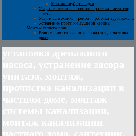
Монтаж труб, разводка
Услуги сантехника – ремонт протечки смесителя,
замена
Услуги сантехника – ремонт протечки труб, замена
Устранение протечки душевой кабины
Монтаж теплого пола
Реанимация теплого пола в квартире, в частном
доме
установка дренажного
насоса, устранение засора
унитаза, монтаж,
прочистка канализации в
частном доме, монтаж
системы канализации,
монтаж канализации
частного дома, сантехник,