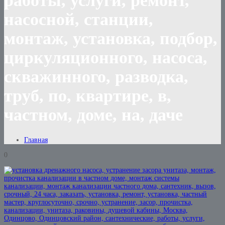
работы, услуги, ремонт,
насосной, станции,
монтаж, установка, подбор,
циркуляционного, насоса,
скважинного, разводка,
труб, по, квартире, в,
частном, доме, на, даче
Главная
0