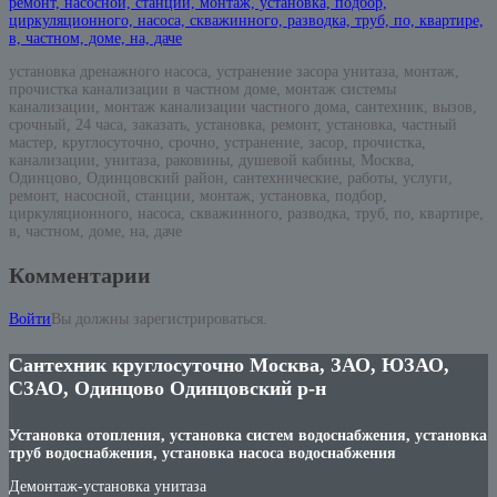
установка дренажного насоса, устранение засора унитаза, монтаж,
прочистка канализации в частном доме, монтаж системы
канализации, монтаж канализации частного дома, сантехник, вызов,
срочный, 24 часа, заказать, установка, ремонт, установка, частный
мастер, круглосуточно, срочно, устранение, засор, прочистка,
канализации, унитаза, раковины, душевой кабины, Москва,
Одинцово, Одинцовский район, сантехнические, работы, услуги,
ремонт, насосной, станции, монтаж, установка, подбор,
циркуляционного, насоса, скважинного, разводка, труб, по, квартире,
в, частном, доме, на, даче
Комментарии
Войти
Вы должны зарегистрироваться.
Сантехник круглосуточно Москва, ЗАО, ЮЗАО,
СЗАО, Одинцово Одинцовский р-н
Установка отопления, установка систем водоснабжения, установка
труб водоснабжения, установка насоса водоснабжения
Демонтаж-установка унитаза