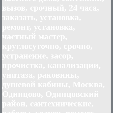
вызов, срочный, 24 часа,
заказать, установка,
ремонт, установка,
частный мастер,
круглосуточно, срочно,
устранение, засор,
прочистка, канализации,
унитаза, раковины,
душевой кабины, Москва,
Одинцово, Одинцовский
район, сантехнические,