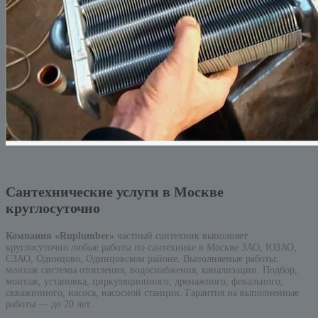
Сантехнические услуги в Москве
круглосуточно
Компания «Ruplumber»
частный сантехник выполняет
круглосуточно любые работы по сантехнике в Москве ЗАО, ЮЗАО,
СЗАО, Одинцово, Одинцовском районе. Выполняемые работы:
монтаж системы отопления, водоснабжения, канализации. Подбор,
монтаж, установка, циркуляционного, дренажного, фекального,
скважинного, насоса, насосной станции. Гарантия на выполненные
работы — до 20 лет.