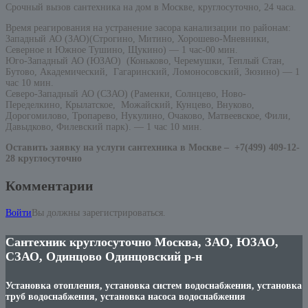
Срочный вызов сантехника на дом в Москве, круглосуточно, 24 часа.
Время реагирования на устранение засора канализации по районам:
Западный АО (ЗАО)(Строгино, Митино, Хорошево-Мневники,
Северное и Южное Тушино, Щукино) — 1 час-00 мин.
Юго-Западный АО (ЮЗАО) (Коньково, Черемушки, Теплый Стан,
Бутово, Академический, Гагаринский, Ломоносовский, Зюзино) — 1
час 10 мин.
Северо-Западный АО (СЗАО) (Раменки, Солнцево, Ново-
Переделкино, Крылатское, Можайский, Кунцево, Внуково,
Дорогомилово, Тропарево, Нукулино, Очаково, Матвеевское, Фили,
Давыдково, Филевский парк). — 1 час 10 мин.
Оставить заявку на услуги сантехника в Москве –
+7(499) 409-12-
28 круглосуточно
Комментарии
Войти
Вы должны зарегистрироваться.
Сантехник круглосуточно Москва, ЗАО, ЮЗАО,
СЗАО, Одинцово Одинцовский р-н
Установка отопления, установка систем водоснабжения, установка
труб водоснабжения, установка насоса водоснабжения