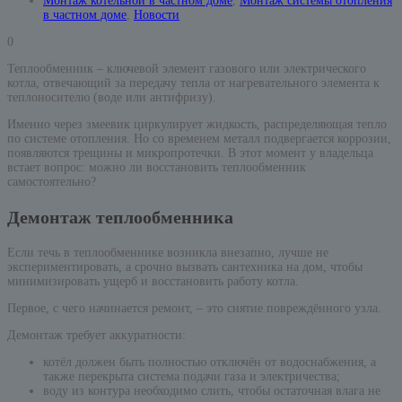
Монтаж котельной в частном доме
,
Монтаж системы отопления
в частном доме
,
Новости
0
Теплообменник – ключевой элемент газового или электрического
котла, отвечающий за передачу тепла от нагревательного элемента к
теплоносителю (воде или антифризу).
Именно через змеевик циркулирует жидкость, распределяющая тепло
по системе отопления. Но со временем металл подвергается коррозии,
появляются трещины и микропротечки. В этот момент у владельца
встает вопрос: можно ли восстановить теплообменник
самостоятельно?
Демонтаж теплообменника
Если течь в теплообменнике возникла внезапно, лучше не
экспериментировать, а срочно вызвать сантехника на дом, чтобы
минимизировать ущерб и восстановить работу котла.
Первое, с чего начинается ремонт, – это снятие повреждённого узла.
Демонтаж требует аккуратности:
котёл должен быть полностью отключён от водоснабжения, а
также перекрыта система подачи газа и электричества;
воду из контура необходимо слить, чтобы остаточная влага не