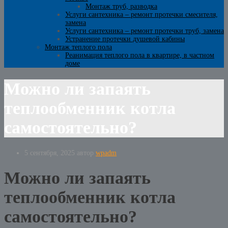
Монтаж труб, разводка
Услуги сантехника – ремонт протечки смесителя,
замена
Услуги сантехника – ремонт протечки труб, замена
Устранение протечки душевой кабины
Монтаж теплого пола
Реанимация теплого пола в квартире, в частном
доме
Можно ли запаять
теплообменник котла
самостоятельно?
5 сентября, 2025
автор
wpadm
Можно ли запаять
теплообменник котла
самостоятельно?