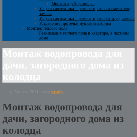
Монтаж труб, разводка
Услуги сантехника – ремонт протечки смесителя,
замена
Услуги сантехника – ремонт протечки труб, замена
Устранение протечки душевой кабины
Монтаж теплого пола
Реанимация теплого пола в квартире, в частном
доме
Монтаж водопровода для
дачи, загородного дома из
колодца
5 июля, 2021
автор
wpadm
Монтаж водопровода для
дачи, загородного дома из
колодца