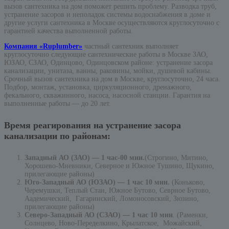
вызов сантехника на дом поможет решить проблему. Разводка труб,
устранение засоров и неполадок системы водоснабжения в доме и
другие услуги сантехника в Москве осуществляются круглосуточно с
гарантией качества выполненной работы.
Компания «Ruplumber»
частный сантехник выполняет
круглосуточно следующие сантехнические работы в Москве ЗАО,
ЮЗАО, СЗАО, Одинцово, Одинцовском районе: устранение засора
канализации, унитаза, ванны, раковины, мойки, душевой кабины.
Срочный вызов сантехника на дом в Москве, круглосуточно, 24 часа.
Подбор, монтаж, установка, циркуляционного, дренажного,
фекального, скважинного, насоса, насосной станции. Гарантия на
выполненные работы — до 20 лет.
Время реагирования на устранение засора
канализации по районам:
Западный АО (ЗАО) — 1 час-00 мин.
(Строгино, Митино,
Хорошево-Мневники, Северное и Южное Тушино, Щукино,
прилегающие районы)
Юго-Западный АО (ЮЗАО) — 1 час 10 мин.
(Коньково,
Черемушки, Теплый Стан, Южное Бутово, Севрное Бутово,
Аадемический, Гагаринский, Ломоносовский, Зюзино,
прилегающие районы)
Северо-Западный АО (СЗАО) — 1 час 10 мин
. (Раменки,
Солнцево, Ново-Переделкино, Крылатское, Можайский,