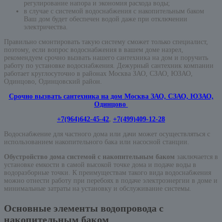
регулирование напора и экономия расхода воды;
в случае с системой водоснабжения с накопительным баком
Ваш дом будет обеспечен водой даже при отключении
электричества.
Правильно смонтировать такую систему сможет только специалист,
поэтому, если вопрос водоснабжения в вашем доме назрел,
рекомендуем срочно вызвать нашего сантехника на дом и поручить
работу по установке водоснабжения. Дежурный сантехник компании
работает круглосуточно в районах Москва ЗАО, СЗАО, ЮЗАО,
Одинцово, Одинцовский район.
Срочно вызвать сантехника на дом Москва ЗАО, СЗАО, ЮЗАО,
Одинцово
+7(964)642-45-42
,
+7(499)409-12-28
Водоснабжение для частного дома или дачи может осуществляться с
использованием накопительного бака или насосной станции.
Обустройство дома системой с накопительным баком
заключается в
установке емкости в самой высокой точке дома и подаче воды в
водоразборные точки. К преимуществам такого вида водоснабжения
можно отнести работу при перебоях в подаче электроэнергии в доме и
минимальные затраты на установку и обслуживание системы.
Основные элементы водопровода с
накопительным баком