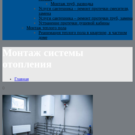
Монтаж труб, разводка
Услуги сантехника – ремонт протечки смесителя,
замена
Услуги сантехника – ремонт протечки труб, замена
Устранение протечки душевой кабины
Монтаж теплого пола
Реанимация теплого пола в квартире, в частном
доме
Монтаж системы
отопления
Главная
0