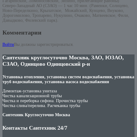
Гагаринский, Ломоносовский, Зюзино, прилегающие районы)
Северо-Западный АО (СЗАО) — 1 час 10 мин. (Раменки, Солнцево,
Ново-Переделкино, Крылатское, Можайский, Кунцево, Внуково,
Дорогомилово, Тропарево, Нукулино, Очаково, Матвеевское, Фили,
Давыдково, Филевский парк).
Комментарии
Войти
Вы должны зарегистрироваться.
Сантехник круглосуточно Москва, ЗАО, ЮЗАО,
СЗАО, Одинцово Одинцовский р-н
Установка отопления, установка систем водоснабжения, установка
труб водоснабжения, установка насоса водоснабжения
Демонтаж-установка унитаза
Чистка канализационной трубы
Чистка и переборка сифона. Прочистка трубы
Чистка слива/перелива. Расчеканка трубы
Сантехник Круглосуточно Москва
Контакты Сантехник 24/7