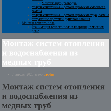
Монтаж труб, разводка
Услуги сантехника – ремонт протечки смесителя,
замена
Услуги сантехника – ремонт протечки труб, замена
Устранение протечки душевой кабины
Монтаж теплого пола
Реанимация теплого пола в квартире, в частном
доме
Монтаж систем отопления
и водоснабжения из
медных труб
7 апреля, 2023
автор
wpadm
Монтаж систем отопления
и водоснабжения из
медных труб