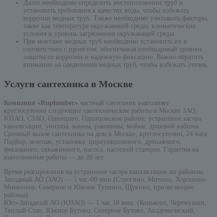
Далее необходимо определить местоположение труб и
установить требования к качеству воды, чтобы избежать
коррозии медных труб. Также необходимо учитывать факторы,
такие как температура окружающей среды, климатические
условия и уровень загрязнения окружающей среды.
При монтаже медных труб необходимо установить их в
соответствии с проектом, обеспечивая необходимый уровень
защиты от коррозии и надежную фиксацию. Важно обратить
внимание на соединения медных труб, чтобы избежать утечек.
Услуги сантехника в Москве
Компания «Ruplumber»
частный сантехник выполняет
круглосуточно следующие сантехнические работы в Москве ЗАО,
ЮЗАО, СЗАО, Одинцово, Одинцовском районе: устранение засора
канализации, унитаза, ванны, раковины, мойки, душевой кабины.
Срочный вызов сантехника на дом в Москве, круглосуточно, 24 часа.
Подбор, монтаж, установка, циркуляционного, дренажного,
фекального, скважинного, насоса, насосной станции. Гарантия на
выполненные работы — до 20 лет.
Время реагирования на устранение засора канализации по районам:
Западный АО (ЗАО) — 1 час-00 мин.(Строгино, Митино, Хорошево-
Мневники, Северное и Южное Тушино, Щукино, прилегающие
районы)
Юго-Западный АО (ЮЗАО) — 1 час 10 мин. (Коньково, Черемушки,
Теплый Стан, Южное Бутово, Северное Бутово, Академический,