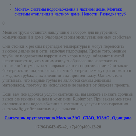
Монтаж системы водоснабжения в частном доме
,
Монтаж
системы отопления в частном доме
,
Новости
,
Разводка труб
0
Медные трубы остаются наилучшим выбором для внутренних
коммуникаций в доме благодаря своим эксплуатационным свойствам.
Они стойки к резким перепадам температуры и могут переносить
высокое давление в сети, включая гидроудары. Кроме того, медные
трубы не подвержены коррозии от хлора в воде, обладают низкой
шероховатостью, что минимизирует образование известковых
отложений и уменьшает гидравлическое сопротивление. Они также
бактериостатичны, что означает, что бактерии не могут размножаться
в медных трубах, а их внешний вид приятен глазу. Однако стоит
учитывать, что медные трубы не являются самым дешевым
материалом, поэтому их использование зависит от бюджета проекта.
Если вам понадобятся услуги сантехника, вы можете заказать срочный
вызов сантехника на дом в компании Ruplumber. При заказе монтажа
отопления или водоснабжения в компании, услуги проектирования
системы будут бесплатными для заказчика.
Сантехник круглосуточно Москва ЗАО, СЗАО, ЮЗАО, Одинцово
+7(964)642-45-42, +7(499)409-12-28