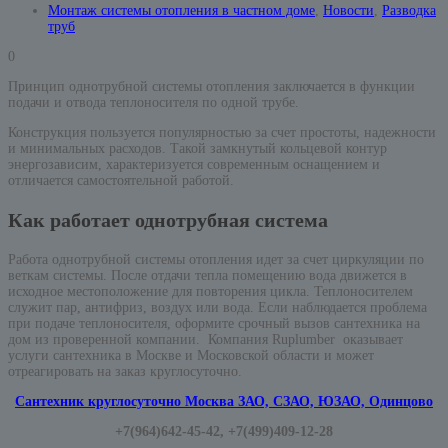
Монтаж системы отопления в частном доме
,
Новости
,
Разводка
труб
0
Принцип однотрубной системы отопления заключается в функции
подачи и отвода теплоносителя по одной трубе.
Конструкция пользуется популярностью за счет простоты, надежности
и минимальных расходов. Такой замкнутый кольцевой контур
энергозависим, характеризуется современным оснащением и
отличается самостоятельной работой.
Как работает однотрубная система
Работа однотрубной системы отопления идет за счет циркуляции по
веткам системы. После отдачи тепла помещению вода движется в
исходное местоположение для повторения цикла. Теплоносителем
служит пар, антифриз, воздух или вода. Если наблюдается проблема
при подаче теплоносителя, оформите срочный вызов сантехника на
дом из проверенной компании. Компания Ruplumber оказывает
услуги сантехника в Москве и Московской области и может
отреагировать на заказ круглосуточно.
Сантехник круглосуточно Москва ЗАО, СЗАО, ЮЗАО, Одинцово
+7(964)642-45-42, +7(499)409-12-28