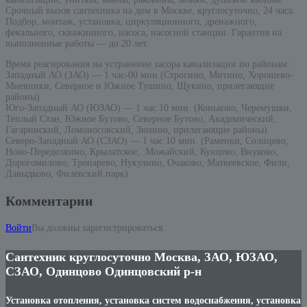
Срочный вызов сантехника на дом в Москве, круглосуточно, 24 часа.
Подбор, монтаж, установка, циркуляционного, дренажного,
фекального, скважинного, насоса, насосной станции. Гарантия на
выполненные работы — до 20 лет.
Время реагирования на устранение засора канализации по районам:
Западный АО (ЗАО) — 1 час-00 мин.(Строгино, Митино, Хорошево-
Мневники, Северное и Южное Тушино, Щукино, прилегающие
районы)
Юго-Западный АО (ЮЗАО) — 1 час 10 мин. (Коньково, Черемушки,
Теплый Стан, Южное Бутово, Северное Бутово, Академический,
Гагаринский, Ломоносовский, Зюзино, прилегающие районы)
Северо-Западный АО (СЗАО) — 1 час 10 мин. (Раменки, Солнцево,
Ново-Переделкино, Крылатское, Можайский, Кунцево, Внуково,
Дорогомилово, Тропарево, Нукулино, Очаково, Матвеевское, Фили,
Давыдково, Филевский парк)
Комментарии
Войти
Вы должны зарегистрироваться.
Сантехник круглосуточно Москва, ЗАО, ЮЗАО,
СЗАО, Одинцово Одинцовский р-н
Установка отопления, установка систем водоснабжения, установка