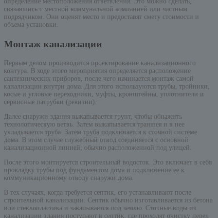
определение местоположения ответвления. Это можно сделать,
связавшись с местной коммунальной компанией или частным
подрядчиком. Они оценят место и предоставят смету стоимости и
объема установки.
Монтаж канализации
Первым делом производится проектирование канализационного
контура. В ходе этого мероприятия определяется расположение
сантехнических приборов, после чего начинается монтаж самой
канализации внутри дома. Для этого используются трубы, тройники,
косые и угловые переходники, муфты, кронштейны, уплотнители и
сервисные патрубки (ревизии).
Далее снаружи здания выкапывается грунт, чтобы обнажить
технологическую ветвь. Затем выкапывается траншея и в нее
укладывается труба. Затем труба подключается к сточной системе
дома. В этом случае служебный отвод соединяется с основной
канализационной линией, обычно расположенной под улицей.
После этого монтируется строительный водосток. Это включает в себя
прокладку трубы под фундаментом дома и подключение ее к
коммуникационному отводу снаружи дома.
В тех случаях, когда требуется септик, его устанавливают после
строительной канализации. Септик обычно изготавливается из бетона
или стеклопластика и закапывается под землю. Сточные воды из
канализации здания поступают в септик, где проходят очистку перед