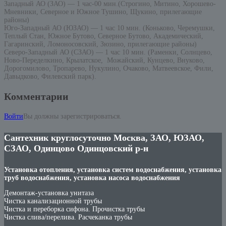
Западный АО (ЗАО) — 1 час-00 мин.(Строгино, Митино, Хорошево-
Мневники, Северное и Южное Тушино, Щукино, прилегающие
районы)
Юго-Западный АО (ЮЗАО) — 1 час 10 мин. (Коньково, Черемушки,
Теплый Стан, Южное Бутово, Северное Бутово, Академический,
Гагаринский, Ломоносовский, Зюзино, прилегающие районы)
Северо-Западный АО (СЗАО) — 1 час 10 мин. (Раменки, Солнцево,
Ново-Переделкино, Крылатское, Можайский, Кунцево, Внуково,
Дорогомилово, Тропарево, Нукулино, Очаково, Матвеевское, Фили,
Давыдково, Филевский парк).
Комментарии
Войти
Вы должны зарегистрироваться.
Сантехник круглосуточно Москва, ЗАО, ЮЗАО,
СЗАО, Одинцово Одинцовский р-н
Установка отопления, установка систем водоснабжения, установка
труб водоснабжения, установка насоса водоснабжения
Демонтаж-установка унитаза
Чистка канализационной трубы
Чистка и переборка сифона. Прочистка трубы
Чистка слива/перелива. Расчеканка трубы