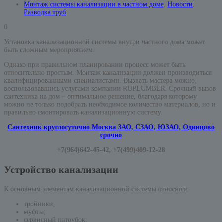
Монтаж системы канализации в частном доме
,
Новости
,
Разводка труб
0
Установка канализационной системы внутри частного дома может
быть сложным мероприятием.
Однако при правильном планировании процесс может быть
относительно простым. Монтаж канализации должен производиться
квалифицированными специалистами. Вызвать мастера можно,
воспользовавшись услугами компании RUPLUMBER. Срочный вызов
сантехника на дом – оптимальное решение, благодаря которому
можно не только подобрать необходимое количество материалов, но и
правильно смонтировать канализационную систему.
Сантехник круглосуточно Москва ЗАО, СЗАО, ЮЗАО, Одинцово
срочно
+7(964)642-45-42, +7(499)409-12-28
Устройство канализации
К основным элементам канализационной системы относятся:
тройники;
муфты;
сервисный патрубок;