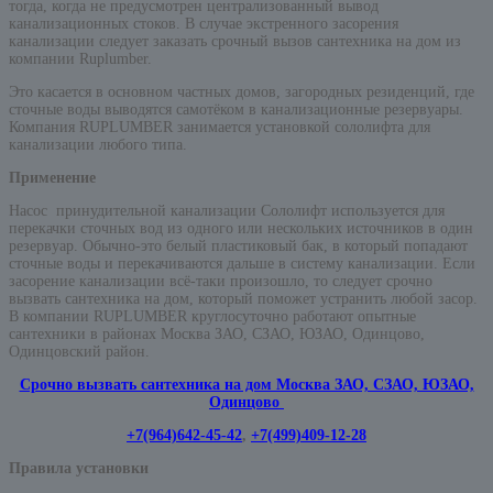
тогда, когда не предусмотрен централизованный вывод
канализационных стоков. В случае экстренного засорения
канализации следует заказать срочный вызов сантехника на дом из
компании Ruplumber.
Это касается в основном частных домов, загородных резиденций, где
сточные воды выводятся самотёком в канализационные резервуары.
Компания RUPLUMBER занимается установкой сололифта для
канализации любого типа.
Применение
Насос принудительной канализации Сололифт используется для
перекачки сточных вод из одного или нескольких источников в один
резервуар. Обычно-это белый пластиковый бак, в который попадают
сточные воды и перекачиваются дальше в систему канализации. Если
засорение канализации всё-таки произошло, то следует срочно
вызвать сантехника на дом, который поможет устранить любой засор.
В компании RUPLUMBER круглосуточно работают опытные
сантехники в районах Москва ЗАО, СЗАО, ЮЗАО, Одинцово,
Одинцовский район.
Срочно вызвать сантехника на дом Москва ЗАО, СЗАО, ЮЗАО,
Одинцово
+7(964)642-45-42
,
+7(499)409-12-28
Правила установки