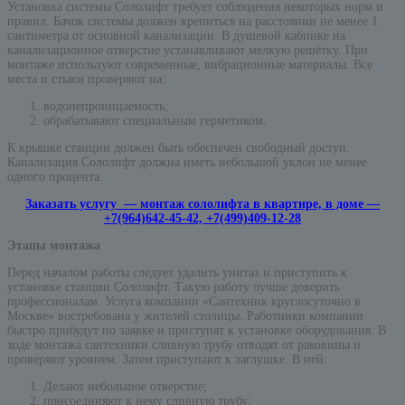
Установка системы Сололифт требует соблюдения некоторых норм и
правил. Бачок системы должен крепиться на расстоянии не менее 1
сантиметра от основной канализации. В душевой кабинке на
канализационное отверстие устанавливают мелкую решётку. При
монтаже используют современные, вибрационные материалы. Все
места и стыки проверяют на:
водонепроницаемость;
обрабатывают специальным герметиком.
К крышке станции должен быть обеспечен свободный доступ.
Канализация Сололифт должна иметь небольшой уклон не менее
одного процента.
Заказать услугу — монтаж сололифта в квартире, в доме —
+7(964)642-45-42, +7(499)409-12-28
Этапы монтажа
Перед началом работы следует удалить унитаз и приступить к
установке станции Сололифт. Такую работу лучше доверить
профессионалам. Услуга компании «Сантехник круглосуточно в
Москве» востребована у жителей столицы. Работники компании
быстро прибудут по заявке и приступят к установке оборудования. В
ходе монтажа сантехники сливную трубу отводят от раковины и
проверяют уровнем. Затем приступают к заглушке. В ней:
Делают небольшое отверстие;
присоединяют к нему сливную трубу;