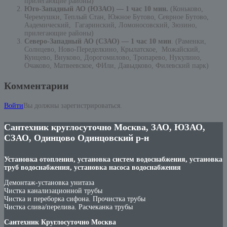
прилегающие районы)
Юго-Западный АО (ЮЗАО) — 1 час 10 мин.
(Коньково,
Черемушки, Теплый Стан, Южное Бутово, Севрное Бутово,
Аадемический, Гагаринский, Ломоносовский, Зюзино,
прилегающие районы)
Северо-Западный АО (СЗАО) — 1 час 10 мин
. (Раменки,
Солнцево, Ново-Переделкино, Крылатское, Можайский,
Кунцево, Внуково, Дорогомилово, Тропарево, Нукулино,
Очаково, Матвеевское, ФИли, Давыдково, Филевский парк)
Комментарии
Войти
Вы должны зарегистрироваться.
Сантехник круглосуточно Москва, ЗАО, ЮЗАО,
СЗАО, Одинцово Одинцовский р-н
Установка отопления, установка систем водоснабжения, установка
труб водоснабжения, установка насоса водоснабжения
Демонтаж-установка унитаза
Чистка канализационной трубы
Чистка и переборка сифона. Прочистка трубы
Чистка слива/перелива. Расчеканка трубы
Сантехник Круглосуточно Москва