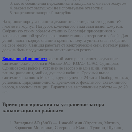
место соединения переходника и заглушки стягивают хомутом;
закрывают заглушкой не используемое отверстие;
закрепляют напорный патрубок.
На крышке корпуса станции делают отверстие, а затем одевают её
плотно на корпус. Патрубок коленчатого вида затягивают хомутом.
Собранную таким образом станцию Сололифт присоединяют к
канализационной трубе и закрывают сливное отверстие пробкой. Для
устойчивости корпус станции крепят к полу, а унитаз ставят обратно
на своё место. Станция работает от электрической сети, поэтому рядом
должна быть предусмотрена электрическая розетка.
Компания «Ruplumber»
частный мастер выполняет следующие
сантехнические работы в Москве ЗАО, ЮЗАО, СЗАО, Одинцово,
Одинцовском районе: устранение засора канализации, унитаза,
ванны, раковины, мойки, душевой кабины. Срочный вызов
сантехника на дом в Москве, круглосуточно, 24 часа. Подбор, монтаж,
установка, циркуляционного, дренажного, фекального, скважинного,
насоса, насосной станции. Гарантия на выполненные работы — до 20
лет.
Время реагирования на устранение засора
канализации по районам:
Западный АО (ЗАО) — 1 час-00 мин.
(Строгино, Митино,
Хорошево-Мневники, Северное и Южное Тушино, Щукино,