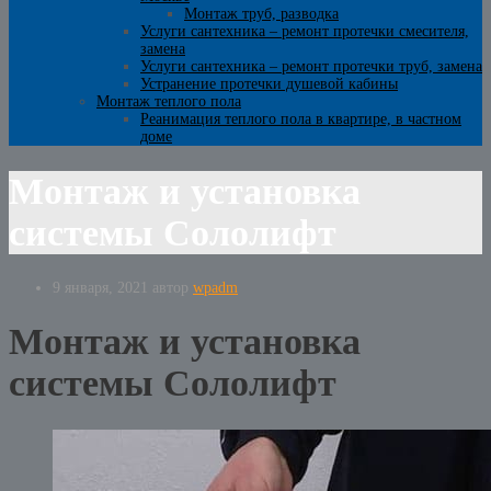
Монтаж труб, разводка
Услуги сантехника – ремонт протечки смесителя,
замена
Услуги сантехника – ремонт протечки труб, замена
Устранение протечки душевой кабины
Монтаж теплого пола
Реанимация теплого пола в квартире, в частном
доме
Монтаж и установка
системы Сололифт
9 января, 2021
автор
wpadm
Монтаж и установка
системы Сололифт