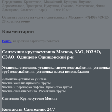
Переделкино, Крылатское, Можайский, Кунцево, Внуково,
Дорогомилово, Тропарево, Нукулино, Очаково, Матвеевское, Фили,
Давыдково, Филевский парк). — 1 час 10 мин.
Оставить заявку на услуги сантехника в Москве –
+7(499) 409-12-
28 круглосуточно
Комментарии
Войти
Вы должны зарегистрироваться.
Сантехник круглосуточно Москва, ЗАО, ЮЗАО,
СЗАО, Одинцово Одинцовский р-н
Установка отопления, установка систем водоснабжения, установка
труб водоснабжения, установка насоса водоснабжения
Демонтаж-установка унитаза
Чистка канализационной трубы
Чистка и переборка сифона. Прочистка трубы
Чистка слива/перелива. Расчеканка трубы
Сантехник Круглосуточно Москва
Контакты Сантехник 24/7