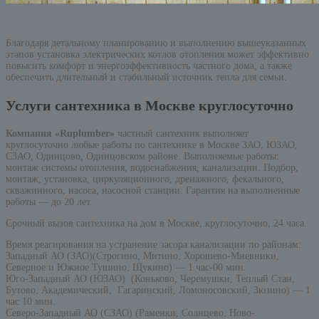
Благодаря детальному планированию и выполнению вышеуказанных
этапов установка электрических котлов отопления может эффективно
повысить комфорт и энергоэффективность частного дома, а также
обеспечить длительный и стабильный источник тепла для семьи.
Услуги сантехника в Москве круглосуточно
Компания «Ruplumber»
частный сантехник выполняет
круглосуточно любые работы по сантехнике в Москве ЗАО, ЮЗАО,
СЗАО, Одинцово, Одинцовском районе. Выполняемые работы:
монтаж системы отопления, водоснабжения, канализации. Подбор,
монтаж, установка, циркуляционного, дренажного, фекального,
скважинного, насоса, насосной станции. Гарантия на выполненные
работы — до 20 лет.
Срочный вызов сантехника на дом в Москве, круглосуточно, 24 часа.
Время реагирования на устранение засора канализации по районам:
Западный АО (ЗАО)(Строгино, Митино, Хорошево-Мневники,
Северное и Южное Тушино, Щукино) — 1 час-00 мин.
Юго-Западный АО (ЮЗАО) (Коньково, Черемушки, Теплый Стан,
Бутово, Академический, Гагаринский, Ломоносовский, Зюзино) — 1
час 10 мин.
Северо-Западный АО (СЗАО) (Раменки, Солнцево, Ново-