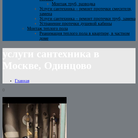
Монтаж труб, разводка
Услуги сантехника – ремонт протечки смесителя,
замена
Услуги сантехника – ремонт протечки труб, замена
Устранение протечки душевой кабины
Монтаж теплого пола
Реанимация теплого пола в квартире, в частном
доме
услуги сантехника в
Москве, Одинцово
Главная
0