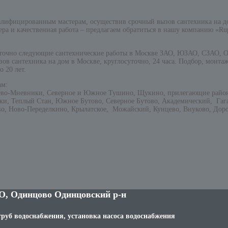
валифицированным мастерам, осуществив срочный вызов сантехника на д
тера и качественная работа – предлагаем обратиться в нашу компанию «
точно следующие сантехнические работы в Москве ЗАО, ЮЗАО, СЗАО, Од
ов сантехника на дом в Москве, круглосуточно, 24 часа. Подбор, монта
 20 лет.
ам:
шево-Мневники, Северное и Южное Тушино, Щукино, прилегающие райо
ки, Теплый Стан, Южное Бутово, Северное Бутово, Академический, Га
о, Ново-Переделкино, Крылатское, Можайский, Кунцево, Внуково, Доро
О, Одинцово Одинцовский р-н
труб водоснабжения, установка насоса водоснабжения