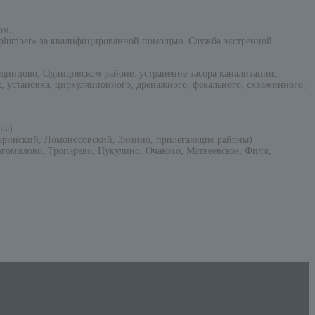
ом.
Ruplumber» за квалифицированной помощью. Служба экстренной
инцово, Одинцовском районе: устранение засора канализации,
ж, установка, циркуляционного, дренажного, фекального, скважинного,
ны)
гаринский, Ломоносовский, Зюзино, прилегающие районы)
гомилово, Тропарево, Нукулино, Очаково, Матвеевское, Фили,