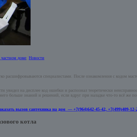
 частном доме
,
Новости
егко расшифровываются специалистами. После ознакомления с кодом маст
ти увидел на дисплее код ошибки и распознал теоретически неисправност
его больше знаний и решений, если вдруг при наладке что-то всё же по
аказать вызов сантехника на дом — +7(964)642-45-42, +7(499)409-12-
зового котла