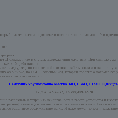
торый высвечивается на дисплее и помогает пользователю найти причин
зжига.
ерегрева.
ее 11
означает, что в системе дымоудаления мало тяги. При сигнале с д
ать как-либо действовать.
 неполадку, ведь он говорит о блокировке работы котла и о наличии угар
ющих об ошибке, но
Е04
— опасный код, который говорит о поломке без у
вызвать сантехника на дом.
Сантехник круглосуточно Москва ЗАО, СЗАО, ЮЗАО, Одинцов
+7(964)642-45-42, +7(499)409-12-28
нно распознать и устранить неисправность в работе устройства и избежа
ьно расшифровать код и некачественно устранить поломку. Таким образо
ственное ремонтное обслуживание котла. И даже может понести наказание