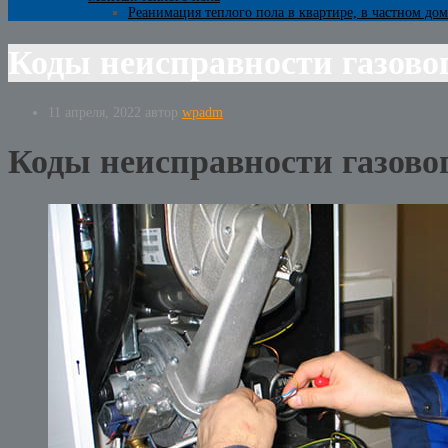
Реанимация теплого пола в квартире, в частном дом
Коды неисправности газово
11 апреля, 2022
автор
wpadm
Коды неисправности газово