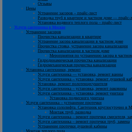
Отзывы
Цены
Устранение засоров – прайс-лист
Разводка труб в квартире и частном доме — прайс-
Установка водяного теплого пола – прайс-лист
Услуги сантехника в Москве
Устранение засоров
Прочистка канализации в квартире
Устранение засора канализации в частном доме
Прочистка стояка, устранение засора канализации
Прочистка канализации в частном доме
Мероприятия по устранению засора в частно
Гидродинамическая прочистка канализации
Гидромеханическая прочистка канализации
Установка сантехники, ремонт
Услуги сантехника — установка, ремонт ванны
Услуги сантехника – установка, ремонт душевой ка
Установка, ремонт полотенцесушителя
Услуги сантехника – установка, ремонт раковины
Услуги сантехника – установка, ремонт унитаза
Установка подвесного унитаза
Услуги сантехника – устранение протечки
Установка сололифта. Сантехник круглосуточно в М
Монтаж труб, разводка
Услуги сантехника – ремонт протечки смесителя, за
Услуги сантехника – ремонт протечки труб, замена
Устранение протечки душевой кабины
Монтаж теплого пола