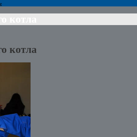
е
го котла
го котла