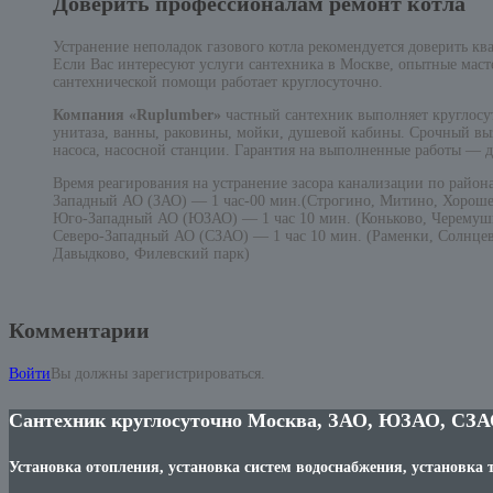
Доверить профессионалам ремонт котла
Устранение неполадок газового котла рекомендуется доверить к
Если Вас интересуют услуги сантехника в Москве, опытные мас
сантехнической помощи работает круглосуточно.
Компания «Ruplumber»
частный сантехник выполняет круглосу
унитаза, ванны, раковины, мойки, душевой кабины. Срочный выз
насоса, насосной станции. Гарантия на выполненные работы — до
Время реагирования на устранение засора канализации по район
Западный АО (ЗАО) — 1 час-00 мин.(Строгино, Митино, Хоро
Юго-Западный АО (ЮЗАО) — 1 час 10 мин. (Коньково, Черемуш
Северо-Западный АО (СЗАО) — 1 час 10 мин. (Раменки, Солнцев
Давыдково, Филевский парк)
Комментарии
Войти
Вы должны зарегистрироваться.
Сантехник круглосуточно Москва, ЗАО, ЮЗАО, СЗА
Установка отопления, установка систем водоснабжения, установка 