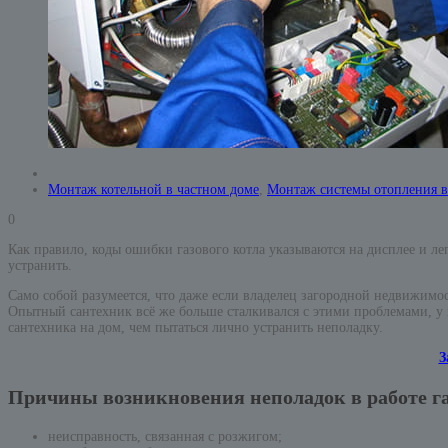
Монтаж котельной в частном доме
,
Монтаж системы отопления в
0
Как правило, коды ошибки газового котла указываются на дисплее и л
устранить.
Само собой разумеется, что даже если владелец загородной недвижимос
Опытный сантехник всё же больше сталкивался с этими проблемами, у н
сантехника на дом, чем пытаться лично устранить неполадку.
З
Причины возникновения неполадок в работе га
неисправность, связанная с розжигом;