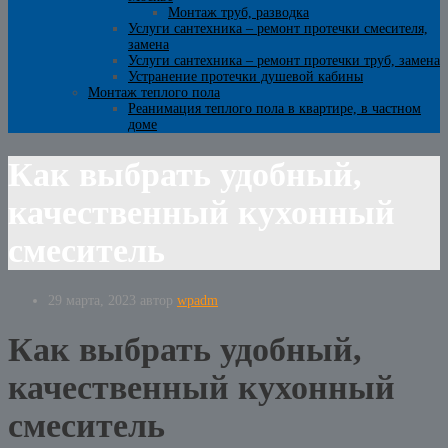
Монтаж труб, разводка
Услуги сантехника – ремонт протечки смесителя,
замена
Услуги сантехника – ремонт протечки труб, замена
Устранение протечки душевой кабины
Монтаж теплого пола
Реанимация теплого пола в квартире, в частном
доме
Как выбрать удобный,
качественный кухонный
смеситель
29 марта, 2023
автор
wpadm
Как выбрать удобный,
качественный кухонный
смеситель