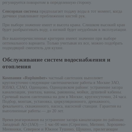
регулируется поворотом в определенную сторону.
Сенсорная система
предполагает подачу воды в тот момент, когда
датчики улавливают приближение кистей рук.
При выборе значение имеет и высота крана. Слишком высокий кран
будет разбрызгивать воду, а низкий будет неудобным в эксплуатации.
Все вышеперечисленные критерии имеют значение при выборе
оптимального варианта. Только учитывая их все, можно подобрать
подходящий смеситель для кухни.
Обслуживание систем водоснабжения и
отопления
Компания «Ruplumber»
частный сантехник выполняет
круглосуточно следующие сантехнические работы в Москве ЗАО,
ЮЗАО, СЗАО, Одинцово, Одинцовском районе: устранение засора
канализации, унитаза, ванны, раковины, мойки, душевой кабины.
Срочный вызов сантехника на дом в Москве, круглосуточно, 24 часа.
Подбор, монтаж, установка, циркуляционного, дренажного,
фекального, скважинного, насоса, насосной станции. Гарантия на
выполненные работы — до 20 лет.
Время реагирования на устранение засора канализации по районам:
Западный АО (ЗАО) — 1 час-00 мин.(Строгино, Митино, Хорошево-
Мневники, Северное и Южное Тушино, Щукино, прилегающие