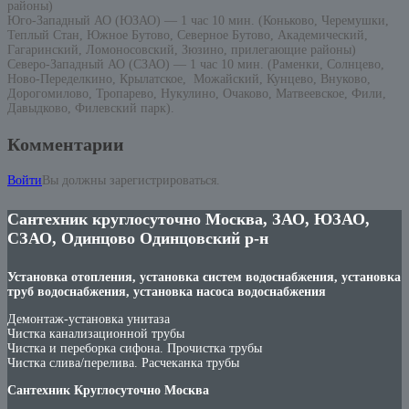
районы)
Юго-Западный АО (ЮЗАО) — 1 час 10 мин. (Коньково, Черемушки,
Теплый Стан, Южное Бутово, Северное Бутово, Академический,
Гагаринский, Ломоносовский, Зюзино, прилегающие районы)
Северо-Западный АО (СЗАО) — 1 час 10 мин. (Раменки, Солнцево,
Ново-Переделкино, Крылатское, Можайский, Кунцево, Внуково,
Дорогомилово, Тропарево, Нукулино, Очаково, Матвеевское, Фили,
Давыдково, Филевский парк).
Комментарии
Войти
Вы должны зарегистрироваться.
Сантехник круглосуточно Москва, ЗАО, ЮЗАО,
СЗАО, Одинцово Одинцовский р-н
Установка отопления, установка систем водоснабжения, установка
труб водоснабжения, установка насоса водоснабжения
Демонтаж-установка унитаза
Чистка канализационной трубы
Чистка и переборка сифона. Прочистка трубы
Чистка слива/перелива. Расчеканка трубы
Сантехник Круглосуточно Москва