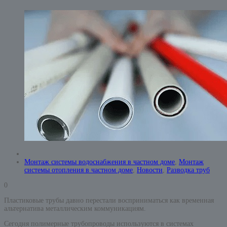
Монтаж системы водоснабжения в частном доме
,
Монтаж
системы отопления в частном доме
,
Новости
,
Разводка труб
0
Пластиковые трубы давно перестали восприниматься как временная
альтернатива металлическим коммуникациям.
Сегодня полимерные трубопроводы используются в системах