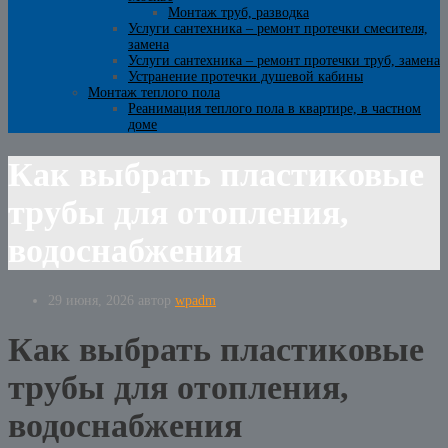
Монтаж труб, разводка
Услуги сантехника – ремонт протечки смесителя,
замена
Услуги сантехника – ремонт протечки труб, замена
Устранение протечки душевой кабины
Монтаж теплого пола
Реанимация теплого пола в квартире, в частном
доме
Как выбрать пластиковые
трубы для отопления,
водоснабжения
29 июня, 2026
автор
wpadm
Как выбрать пластиковые
трубы для отопления,
водоснабжения