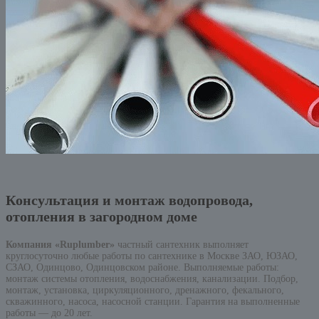
Консультация и монтаж водопровода,
отопления в загородном доме
Компания «Ruplumber»
частный сантехник выполняет
круглосуточно любые работы по сантехнике в Москве ЗАО, ЮЗАО,
СЗАО, Одинцово, Одинцовском районе. Выполняемые работы:
монтаж системы отопления, водоснабжения, канализации. Подбор,
монтаж, установка, циркуляционного, дренажного, фекального,
скважинного, насоса, насосной станции. Гарантия на выполненные
работы — до 20 лет.