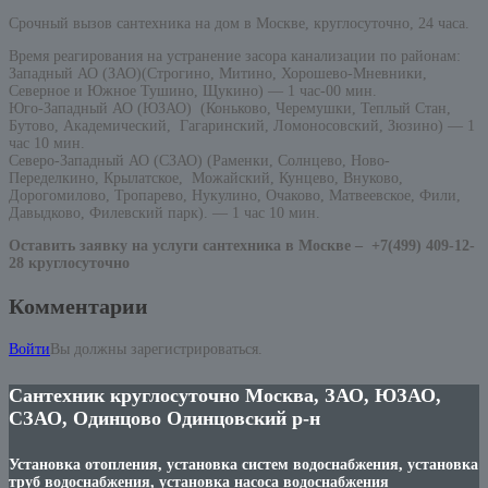
Срочный вызов сантехника на дом в Москве, круглосуточно, 24 часа.
Время реагирования на устранение засора канализации по районам:
Западный АО (ЗАО)(Строгино, Митино, Хорошево-Мневники,
Северное и Южное Тушино, Щукино) — 1 час-00 мин.
Юго-Западный АО (ЮЗАО) (Коньково, Черемушки, Теплый Стан,
Бутово, Академический, Гагаринский, Ломоносовский, Зюзино) — 1
час 10 мин.
Северо-Западный АО (СЗАО) (Раменки, Солнцево, Ново-
Переделкино, Крылатское, Можайский, Кунцево, Внуково,
Дорогомилово, Тропарево, Нукулино, Очаково, Матвеевское, Фили,
Давыдково, Филевский парк). — 1 час 10 мин.
Оставить заявку на услуги сантехника в Москве –
+7(499) 409-12-
28 круглосуточно
Комментарии
Войти
Вы должны зарегистрироваться.
Сантехник круглосуточно Москва, ЗАО, ЮЗАО,
СЗАО, Одинцово Одинцовский р-н
Установка отопления, установка систем водоснабжения, установка
труб водоснабжения, установка насоса водоснабжения