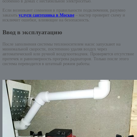
особенно в домах с нестабильной электросетью.
Если возникают сомнения в правильности подключения, разумно
заказать
услуги сантехника в Москве
– мастер проверит схему и
исключит ошибки, влияющие на безопасность.
Ввод в эксплуатацию
После заполнения системы теплоносителем насос запускают на
минимальной скорости, постепенно удаляя воздух через
автоматический или ручной воздухоотводчик. Проверяется отсутствие
протечек и равномерность прогрева радиаторов. Только после этого
система переводится в штатный режим работы.