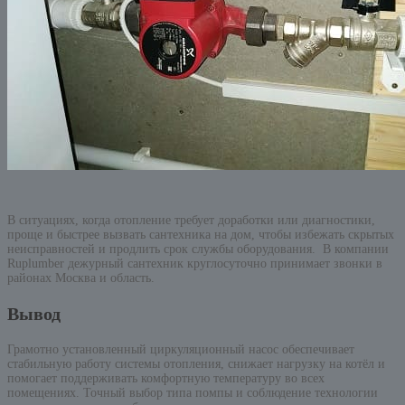
В ситуациях, когда отопление требует доработки или диагностики,
проще и быстрее вызвать сантехника на дом, чтобы избежать скрытых
неисправностей и продлить срок службы оборудования. В компании
Ruplumber дежурный сантехник круглосуточно принимает звонки в
районах Москва и область.
Вывод
Грамотно установленный циркуляционный насос обеспечивает
стабильную работу системы отопления, снижает нагрузку на котёл и
помогает поддерживать комфортную температуру во всех
помещениях. Точный выбор типа помпы и соблюдение технологии