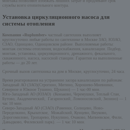
монтажа позволяют избежать лишних затрат и продлевают срок
службы всего отопительного контура.
Установка циркуляционного насоса для
системы отопления
Компания «Ruplumber»
частный сантехник выполняет
круглосуточно любые работы по сантехнике в Москве ЗАО, ЮЗАО,
СЗАО, Одинцово, Одинцовском районе. Выполняемые работы:
монтаж системы отопления, водоснабжения, канализации. Подбор,
монтаж, установка, циркуляционного, дренажного, фекального,
скважинного, насоса, насосной станции. Гарантия на выполненные
работы — до 20 лет.
Срочный вызов сантехника на дом в Москве, круглосуточно, 24 часа.
Время реагирования на устранение засора канализации по районам:
Западный АО (ЗАО)(Строгино, Митино, Хорошево-Мневники,
Северное и Южное Тушино, Щукино) — 1 час-00 мин.
Юго-Западный АО (ЮЗАО) (Коньково, Черемушки, Теплый Стан,
Бутово, Академический, Гагаринский, Ломоносовский, Зюзино) — 1
час 10 мин.
Северо-Западный АО (СЗАО) (Раменки, Солнцево, Ново-
Переделкино, Крылатское, Можайский, Кунцево, Внуково,
Дорогомилово, Тропарево, Нукулино, Очаково, Матвеевское, Фили,
Давыдково, Филевский парк). — 1 час 10 мин.