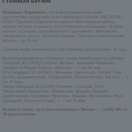
с газовым котлом
Компания «Ruplumber»
частный сантехник выполняет
круглосуточно любые работы по сантехнике в Москве ЗАО, ЮЗАО,
СЗАО, Одинцово, Одинцовском районе. Выполняемые работы:
монтаж системы отопления, водоснабжения, канализации. Подбор,
монтаж, установка, циркуляционного, дренажного, фекального,
скважинного, насоса, насосной станции. Гарантия на выполненные
работы — до 20 лет.
Срочный вызов сантехника на дом в Москве, круглосуточно, 24 часа.
Время реагирования на устранение засора канализации по районам:
Западный АО (ЗАО)(Строгино, Митино, Хорошево-Мневники,
Северное и Южное Тушино, Щукино) — 1 час-00 мин.
Юго-Западный АО (ЮЗАО) (Коньково, Черемушки, Теплый Стан,
Бутово, Академический, Гагаринский, Ломоносовский, Зюзино) — 1
час 10 мин.
Северо-Западный АО (СЗАО) (Раменки, Солнцево, Ново-
Переделкино, Крылатское, Можайский, Кунцево, Внуково,
Дорогомилово, Тропарево, Нукулино, Очаково, Матвеевское, Фили,
Давыдково, Филевский парк). — 1 час 10 мин.
Оставить заявку на услуги сантехника в Москве –
+7(499) 409-12-
28 круглосуточно